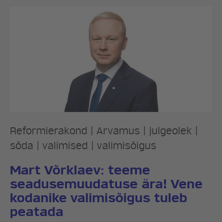
Reformierakond
|
Arvamus
|
julgeolek
|
sõda
|
valimised
|
valimisõigus
Mart Võrklaev: teeme
seadusemuudatuse ära! Vene
kodanike valimisõigus tuleb
peatada