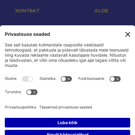
KONTAKT
ALDE
Aadress:
Endla 16, Tallinn 10142
E-post:
info@reform.ee
Telefon:
+372 507 3113
Konto nr:
EE532200221002169472
Saaja:
Eesti Reformierakond
Pank:
Swedbank
BIC:
HABAEE2X
reform.ee kasutustingimused:
Privaatsuspoliitika
Privaatsusseaded:
Vaata ja muuda
Pressikontakt:
Sander & Olesja
Poliitreklaamide läbipaistvus:
Reklaamiinfo