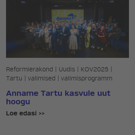
Reformierakond
|
Uudis
|
KOV2025
|
Tartu
|
valimised
|
valimisprogramm
Anname Tartu kasvule uut
hoogu
Loe edasi >>