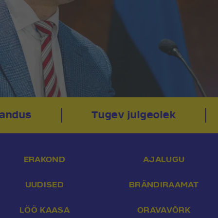
ndus
Tugev julgeolek
ERAKOND
AJALUGU
UUDISED
BRÄNDIRAAMAT
LÖÖ KAASA
ORAVAVÕRK