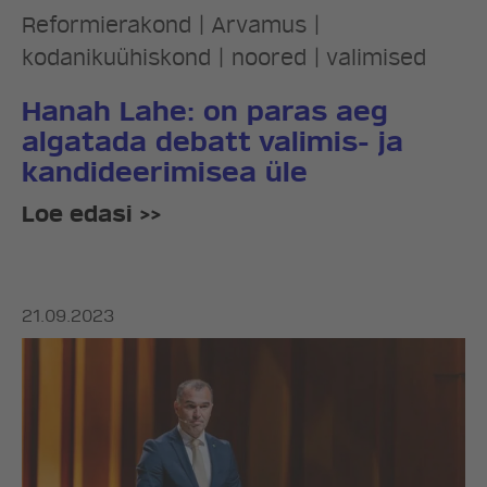
Reformierakond
|
Arvamus
|
kodanikuühiskond
|
noored
|
valimised
LÖÖ KAASA
Hanah Lahe: on paras aeg
KONTAKT
algatada debatt valimis- ja
kandideerimisea üle
Loe edasi >>
21.09.2023