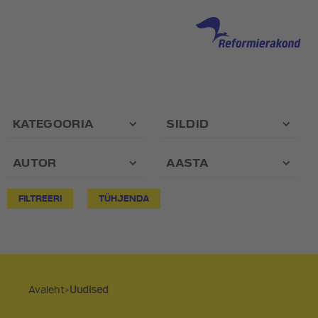
FILTREERI
TÜHJENDA
Avaleht
>
Uudised