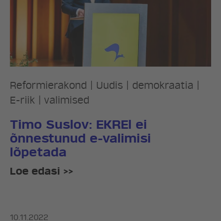
Reformierakond
|
Uudis
|
demokraatia
|
E-riik
|
valimised
Timo Suslov: EKREl ei
õnnestunud e-valimisi
lõpetada
Loe edasi >>
10.11.2022