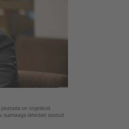
peatada on tegelikult
aev. Isamaaga lähedalt seotud