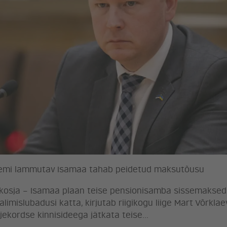
teemi lammutav Isamaa tahab peidetud maksutõusu
 kosja – Isamaa plaan teise pensionisamba sissemaksed 
alimislubadusi katta, kirjutab riigikogu liige Mart Võrkl
rjekordse kinnisideega jätkata teise…