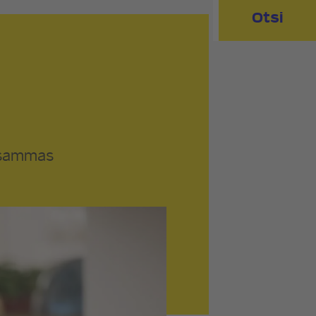
Otsi
isammas