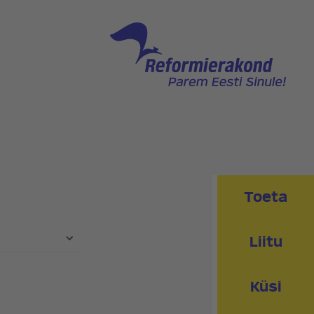
NNAGA
PEAKONTOR
PRESSIKONTAKT
PIIRKONNAD
RED
KLUBI
Toeta
Liitu
Küsi