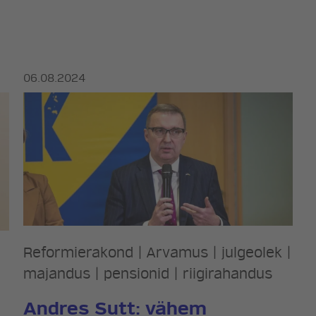
06.08.2024
Reformierakond
|
Arvamus
|
julgeolek
|
majandus
|
pensionid
|
riigirahandus
d
Andres Sutt: vähem