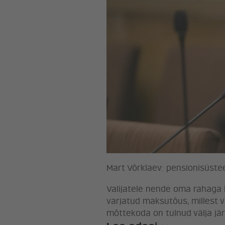
Mart Võrklaev: pensionisüs
Valijatele nende oma rahaga
varjatud maksutõus, millest v
mõttekoda on tulnud välja jä