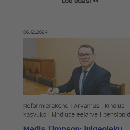
Loe edasi >>
06.12.2024
Reformierakond
|
Arvamus
|
kindlus
kasvuks
|
kindluse eelarve
|
pensioni
Madis Timpson: julgeoleku