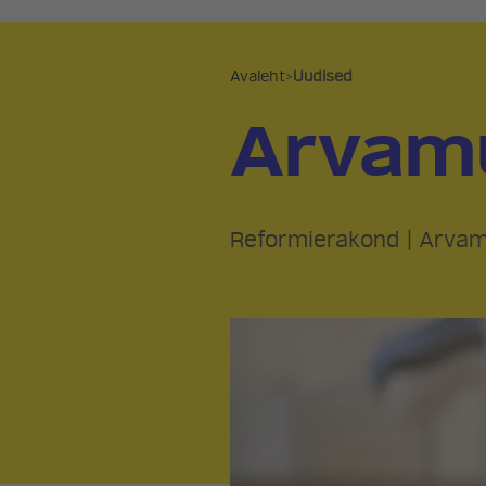
Avaleht
>
Uudised
Arvam
Reformierakond
|
Arva