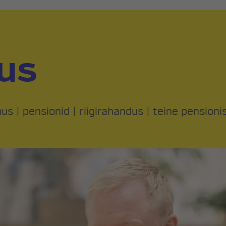
us
mus
|
pensionid
|
riigirahandus
|
teine pension