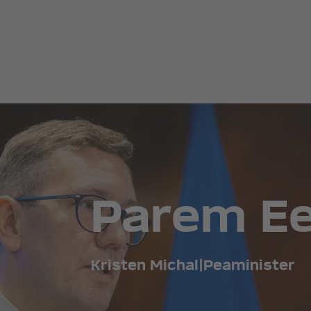
Parem Ees
Kristen Michal
|
Peaminister