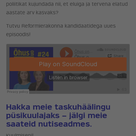
poliitikat kujundada nii, et eluiga ja tervena elatud
aastate arv kasvaks?
Tutvu Reformierakonna kandidaatidega uues
episoodis!
Hakka meie taskuhäälingu
ERAKOND
püsikuulajaks – jälgi meie
saateid nutiseadmes
.
UUDISED
Kuulmiseni!