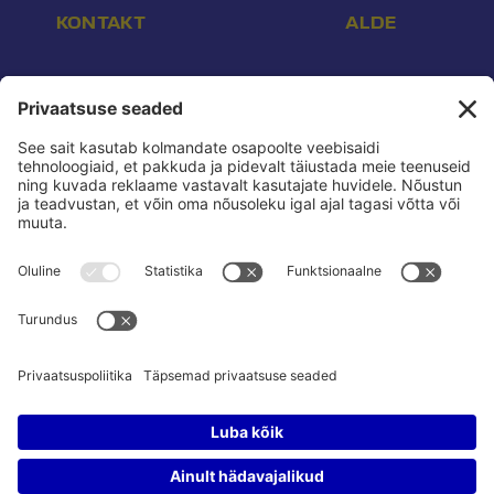
KONTAKT
ALDE
Aadress:
Endla 16, Tallinn 10142
E-post:
info@reform.ee
Telefon:
+372 507 3113
Konto nr:
EE532200221002169472
Saaja:
Eesti Reformierakond
Pank:
Swedbank
BIC:
HABAEE2X
reform.ee kasutustingimused:
Privaatsuspoliitika
Privaatsusseaded:
Vaata ja muuda
Pressikontakt:
Sander & Olesja
Poliitreklaamide läbipaistvus:
Reklaamiinfo