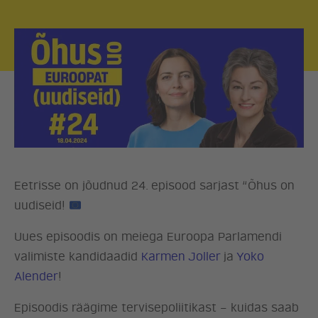
Eetrisse on jõudnud 24. episood sarjast “Õhus on
uudiseid!
Uues episoodis on meiega Euroopa Parlamendi
valimiste kandidaadid
Karmen Joller
ja
Yoko
Alender
!
Episoodis räägime tervisepoliitikast – kuidas saab