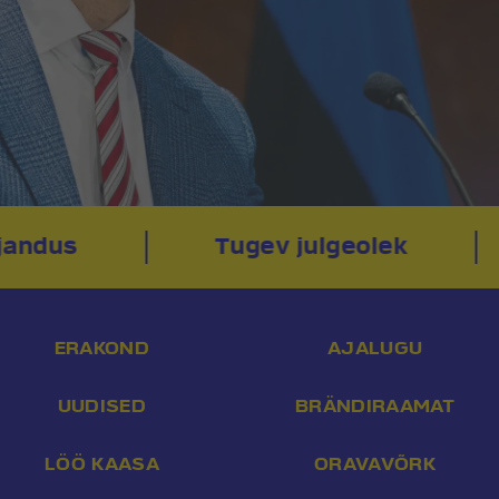
jandus
Tugev julgeolek
ERAKOND
AJALUGU
UUDISED
BRÄNDIRAAMAT
LÖÖ KAASA
ORAVAVÕRK