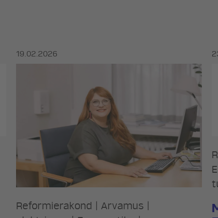
19.02.2026
2
R
E
t
Reformierakond
|
Arvamus
|