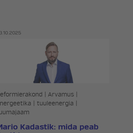
3.10.2025
eformierakond
|
Arvamus
|
nergeetika
|
tuuleenergia
|
uumajaam
Mario Kadastik: mida peab