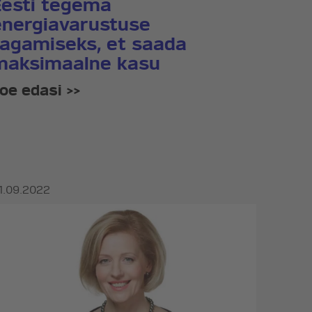
Eesti tegema
energiavarustuse
tagamiseks, et saada
maksimaalne kasu
oe edasi >>
1.09.2022