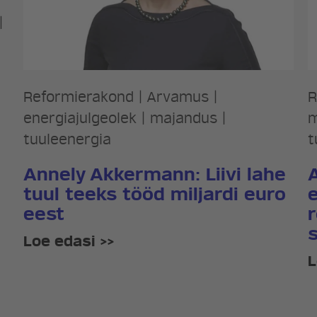
|
Reformierakond
|
Arvamus
|
R
energiajulgeolek
|
majandus
|
m
tuuleenergia
t
Annely Akkermann: Liivi lahe
tuul teeks tööd miljardi euro
eest
Loe edasi >>
L