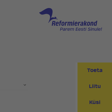
NNAGA
PEAKONTOR
PRESSIKONTAKT
PIIRKONNAD
RED
KLUBI
Toeta
Liitu
Küsi