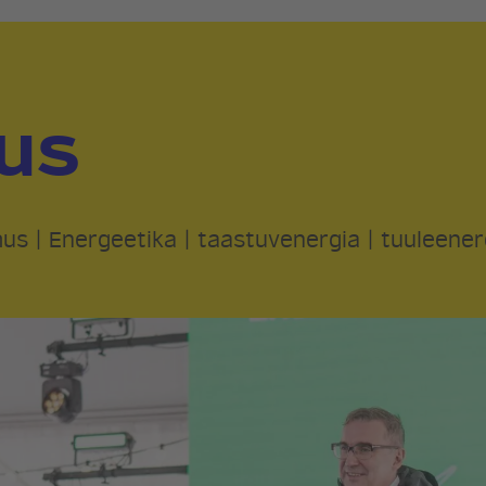
us
mus
|
Energeetika
|
taastuvenergia
|
tuuleener