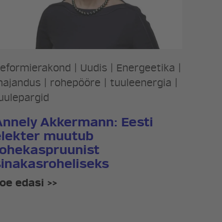
eformierakond
|
Uudis
|
Energeetika
|
ajandus
|
rohepööre
|
tuuleenergia
|
uulepargid
Annely Akkermann: Eesti
elekter muutub
rohekaspruunist
sinakasroheliseks
oe edasi >>