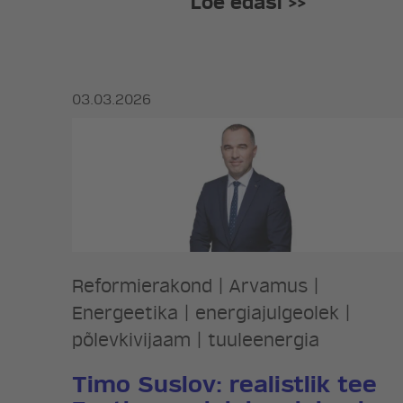
Loe edasi >>
03.03.2026
Reformierakond
|
Arvamus
|
Energeetika
|
energiajulgeolek
|
põlevkivijaam
|
tuuleenergia
Timo Suslov: realistlik tee