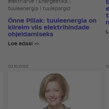
elektriarve
|
Energeetika
|
tuuleenergia
|
tuulepargid
Õnne Pillak: tuuleenergia on
kiireim viis elektrihindade
L
ohjeldamiseks
Loe edasi >>
03.10.2022
0