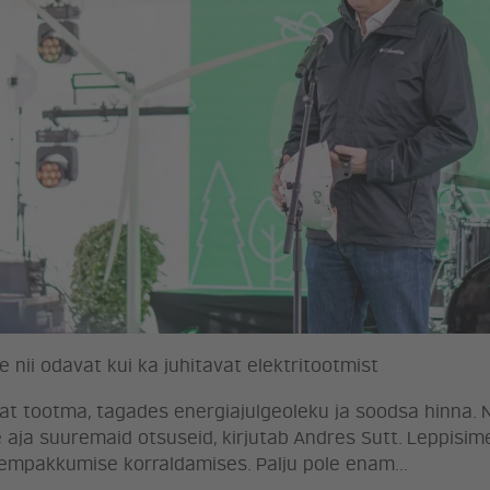
 nii odavat kui ka juhitavat elektritootmist
at tootma, tagades energiajulgeoleku ja soodsa hinna. N
e aja suuremaid otsuseid, kirjutab Andres Sutt. Leppisi
hempakkumise korraldamises. Palju pole enam…