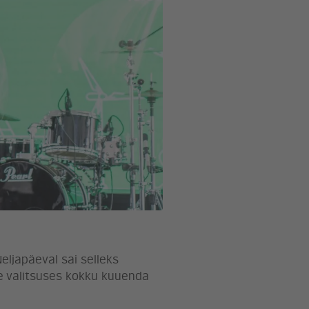
eljapäeval sai selleks
me valitsuses kokku kuuenda