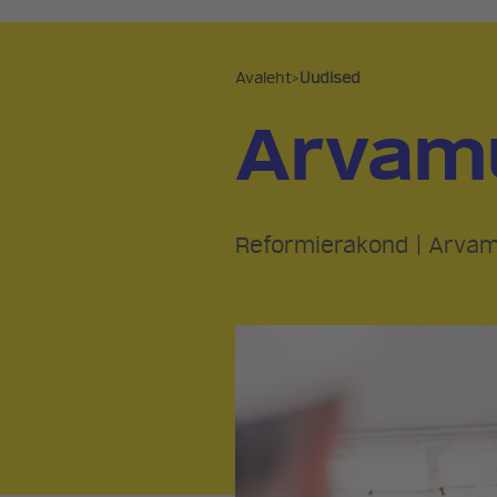
Avaleht
>
Uudised
Arvam
Reformierakond
|
Arva