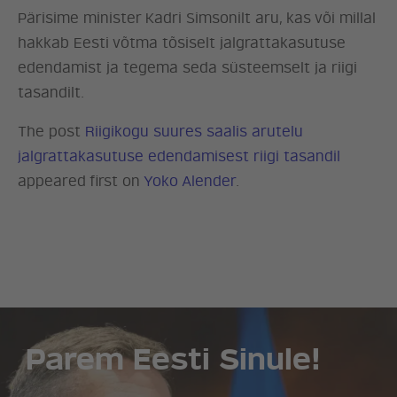
Pärisime minister Kadri Simsonilt aru, kas või millal
hakkab Eesti võtma tõsiselt jalgrattakasutuse
edendamist ja tegema seda süsteemselt ja riigi
tasandilt.
The post
Riigikogu suures saalis arutelu
jalgrattakasutuse edendamisest riigi tasandil
appeared first on
Yoko Alender
.
ERAKOND
UUDISED
LÖÖ KAASA
Parem Eesti Sinule!
KONTAKT