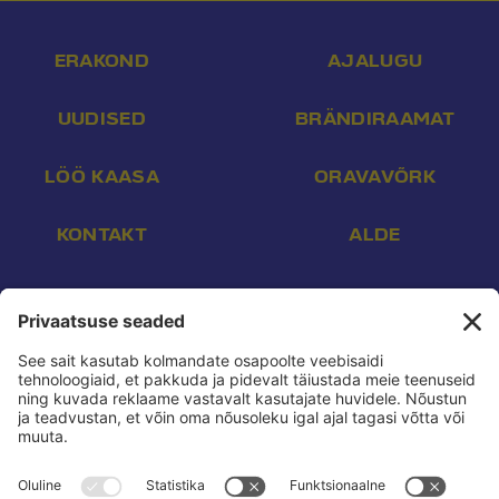
ERAKOND
AJALUGU
UUDISED
BRÄNDIRAAMAT
LÖÖ KAASA
ORAVAVÕRK
KONTAKT
ALDE
Aadress:
Endla 16, Tallinn 10142
E-post:
info@reform.ee
Telefon:
+372 507 3113
Konto nr:
EE532200221002169472
Saaja:
Eesti Reformierakond
Pank:
Swedbank
BIC:
HABAEE2X