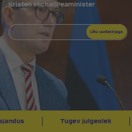
Kristen Michal
|
Peaminister
ajandus
Tugev julgeolek