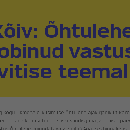
Kõiv: Õhtuleh
obinud vastu
vitise teemal
gikogu liikmena e-küsimuse Õhtulehe ajakirjanikult Karolii
 ei ole, aga kohusetunne siiski sundis juba järgmisel pä
tus Õhtulehe kujundatavasse pilti:) Aga eks hinnake ise