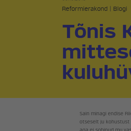
Reformierakond
|
Blogi
Tõnis 
mittes
kuluhü
Sain minagi endise Rii
otseselt ju kohustust
aga ei sobinud mu vas