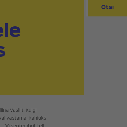
Otsi
ele
s
na Vaslilt. Kuigi
eval vastama. Kahjuks
… 30.septembril kell