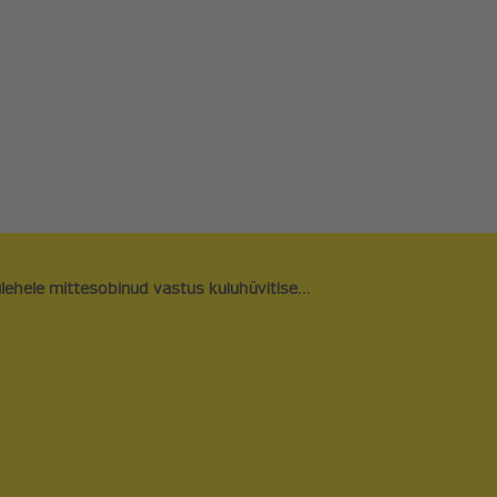
ARVAMUSARTIKLID
LIITU ERAKO
UUDISARTIKLID
TOETA
PODCAST
FÄNNIPOOD
REFORMINOO
NAIRE
SEENIORIDE 
lehele mittesobinud vastus kuluhüvitise...
ORAVAVÕRK