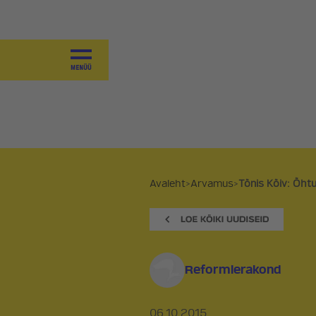
JUHTIMINE
VALITSEMINE
KOALITSIOONILEPE 2025-2027
VÄÄRTUSED
SAAVUTUSED
PROGRAMM
Avaleht
>
Arvamus
>
Tõnis Kõiv: Õhtu
PÕHIKIRI
KOALITSIOONID JA
VALIMISPLATVORMID
Reformierakond
AJALUGU
06.10.2015