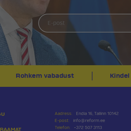
Rohkem vabadust
Kindel
ee
Telefon:
+372 507 3113
Pressikontakt:
Sander & Ole
Aadress:
Endla 16, Tallinn 10142
GU
E-post:
info@reform.ee
Telefon:
+372 507 3113
IRAAMAT