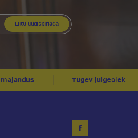
 majandus
Tugev julgeolek
sja