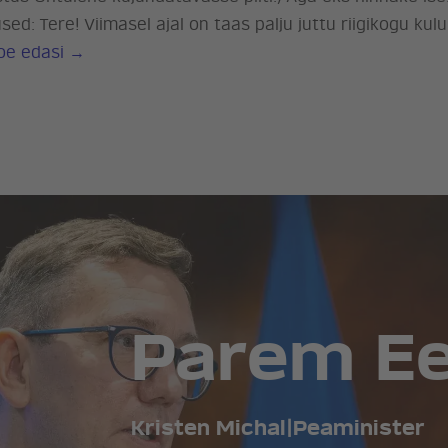
ed: Tere! Viimasel ajal on taas palju juttu riigikogu kuluh
Õhtulehele mittesobinud vastus kuluhüvitise t
oe edasi
→
Parem Ees
Kristen Michal
|
Peaminister