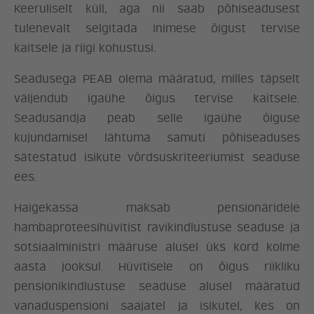
Keeruliselt küll, aga nii saab põhiseadusest
tulenevalt selgitada inimese õigust tervise
kaitsele ja riigi kohustusi.
Seadusega PEAB olema määratud, milles täpselt
väljendub igaühe õigus tervise kaitsele.
Seadusandja peab selle igaühe õiguse
kujundamisel lähtuma samuti põhiseaduses
sätestatud isikute võrdsuskriteeriumist seaduse
ees.
Haigekassa maksab pensionäridele
ERAKOND
hambaproteesihüvitist ravikindlustuse seaduse ja
sotsiaalministri määruse alusel üks kord kolme
UUDISED
aasta jooksul. Hüvitisele on õigus riikliku
pensionikindlustuse seaduse alusel määratud
vanaduspensioni saajatel ja isikutel, kes on
LÖÖ KAASA