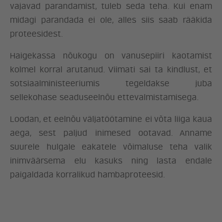
vajavad parandamist, tuleb seda teha. Kui enam
midagi parandada ei ole, alles siis saab rääkida
proteesidest.
Haigekassa nõukogu on vanusepiiri kaotamist
kolmel korral arutanud. Viimati sai ta kindlust, et
sotsiaalministeeriumis tegeldakse juba
sellekohase seaduseelnõu ettevalmistamisega.
Loodan, et eelnõu väljatöötamine ei võta liiga kaua
aega, sest paljud inimesed ootavad. Anname
suurele hulgale eakatele võimaluse teha valik
inimväärsema elu kasuks ning lasta endale
paigaldada korralikud hambaproteesid.