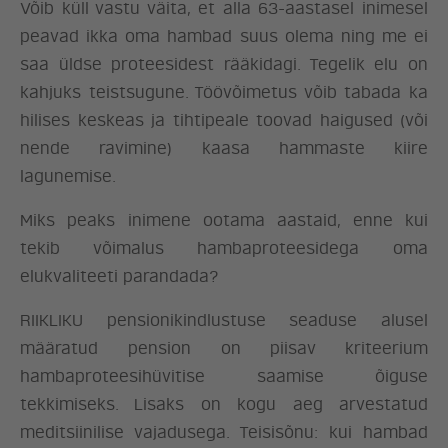
Võib küll vastu väita, et alla 63-aastasel inimesel
peavad ikka oma hambad suus olema ning me ei
saa üldse proteesidest rääkidagi. Tegelik elu on
kahjuks teistsugune. Töövõimetus võib tabada ka
hilises keskeas ja tihtipeale toovad haigused (või
nende ravimine) kaasa hammaste kiire
lagunemise.
Miks peaks inimene ootama aastaid, enne kui
tekib võimalus hambaproteesidega oma
elukvaliteeti parandada?
RIIKLIKU pensionikindlustuse seaduse alusel
määratud pension on piisav kriteerium
hambaproteesihüvitise saamise õiguse
tekkimiseks. Lisaks on kogu aeg arvestatud
meditsiinilise vajadusega. Teisisõnu: kui hambad