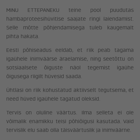
MINU ETTEPANEKU teine pool puudutas
hambaproteesihüvitise saajate ringi laiendamist.
Selle mõtte põhjendamisega tuleb kaugemalt
pihta hakata.
Eesti põhiseadus eeldab, et riik peab tagama
igaühele inimväärse äraelamise, ning seetõttu on
sotsiaalsete õiguste näol tegemist igaühe
õigusega riigilt hüvesid saada.
Ühtlasi on riik kohustatud aktiivselt tegutsema, et
need hüved igaühele tagatud oleksid.
Tervis on oluline väärtus. Ilma selleta ei ole
võimalik enamikku teisi põhiõigusi kasutada. Vaid
tervislik elu saab olla täisväärtuslik ja inimväärne.