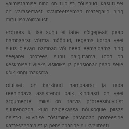
valmistamise hind on tublisti tõusnud: kasutusel
on varasemast kvaliteetsemad materjalid ning
mitu lisavõimalust.
Protees ju ise suhu ei lähe. Kõigepealt peab
hambaarst võtma mõõdud, tegema korda veel
suus olevad hambad või need eemaldama ning
seejärel proteesi suhu paigutama. Tööd on
keskmiselt viieks visiidiks ja pensionär peab selle
kõik kinni maksma.
Oluliselt on kerkinud hambaarsti ja teda
teenindava assistendi palk. Kindlasti on veel
argumente, miks on tarvis proteesihüvitist
suurendada, kuid haigekassa nõukogule piisas
neistki. Hüvitise tõstmine parandab proteeside
kättesaadavust ja pensionäride elukvaliteeti.