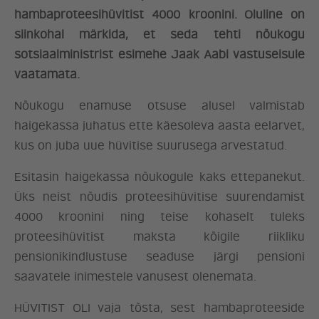
hambaproteesihüvitist 4000 kroonini. Oluline on
siinkohal märkida, et seda tehti nõukogu
sotsiaalministrist esimehe Jaak Aabi vastuseisule
vaatamata.
Nõukogu enamuse otsuse alusel valmistab
haigekassa juhatus ette käesoleva aasta eelarvet,
kus on juba uue hüvitise suurusega arvestatud.
Esitasin haigekassa nõukogule kaks ettepanekut.
Üks neist nõudis proteesihüvitise suurendamist
4000 kroonini ning teise kohaselt tuleks
proteesihüvitist maksta kõigile riikliku
pensionikindlustuse seaduse järgi pensioni
saavatele inimestele vanusest olenemata.
HÜVITIST OLI vaja tõsta, sest hambaproteeside