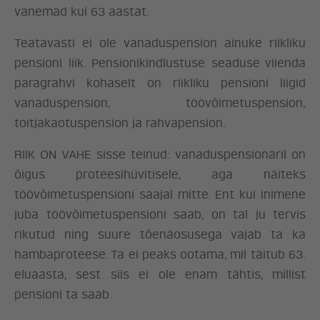
vanemad kui 63 aastat.
KONTAKT
Teatavasti ei ole vanaduspension ainuke riikliku
pensioni liik. Pensionikindlustuse seaduse viienda
paragrahvi kohaselt on riikliku pensioni liigid
vanaduspension, töövõimetuspension,
toitjakaotuspension ja rahvapension.
RIIK ON VAHE sisse teinud: vanaduspensionäril on
õigus proteesihüvitisele, aga näiteks
töövõimetuspensioni saajal mitte. Ent kui inimene
juba töövõimetuspensioni saab, on tal ju tervis
rikutud ning suure tõenäosusega vajab ta ka
hambaproteese. Ta ei peaks ootama, mil täitub 63.
eluaasta, sest siis ei ole enam tähtis, millist
pensioni ta saab.