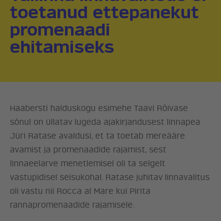
toetanud ettepanekut
promenaadi
ehitamiseks
Haabersti halduskogu esimehe Taavi Rõivase
sõnul on üllatav lugeda ajakirjandusest linnapea
Jüri Ratase avaldusi, et ta toetab mereääre
avamist ja promenaadide rajamist, sest
linnaeelarve menetlemisel oli ta selgelt
vastupidisel seisukohal. Ratase juhitav linnavalitus
oli vastu nii Rocca al Mare kui Pirita
rannapromenaadide rajamisele.