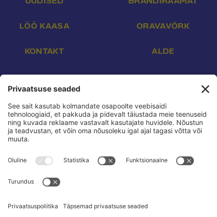
UUDISED
BRÄNDIRAAMAT
LÖÖ KAASA
ORAVAVÕRK
KONTAKT
ALDE
Aadress:
Endla 16, Tallinn 10142
E-post:
info@reform.ee
Telefon:
+372 507 3113
Konto nr:
EE532200221002169472
Saaja:
Eesti Reformierakond
Pank:
Swedbank
BIC:
HABAEE2X
reform.ee kasutustingimused:
Privaatsuspoliitika
Privaatsusseaded:
Vaata ja muuda
Pressikontakt:
Sander & Olesja
Poliitreklaamide läbipaistvus:
Reklaamiinfo