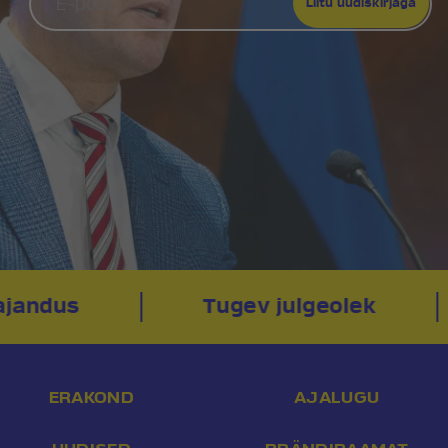
ajandus
Tugev julgeolek
ERAKOND
AJALUGU