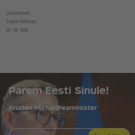
UUDISED
Lisateave:
Taavi Rõivas
LÖÖ KAASA
51 19 799
KONTAKT
Parem Eesti Sinule!
Kristen Michal
|
Peaminister