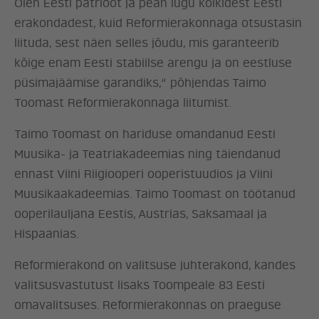
Olen Eesti patrioot ja pean lugu kõikidest Eesti
erakondadest, kuid Reformierakonnaga otsustasin
liituda, sest näen selles jõudu, mis garanteerib
kõige enam Eesti stabiilse arengu ja on eestluse
püsimajäämise garandiks,“ põhjendas Taimo
Toomast Reformierakonnaga liitumist.
Taimo Toomast on hariduse omandanud Eesti
Muusika- ja Teatriakadeemias ning täiendanud
ennast Viini Riigiooperi ooperistuudios ja Viini
Muusikaakadeemias. Taimo Toomast on töötanud
ooperilauljana Eestis, Austrias, Saksamaal ja
Hispaanias.
ERAKOND
Reformierakond on valitsuse juhterakond, kandes
valitsusvastutust lisaks Toompeale 83 Eesti
omavalitsuses. Reformierakonnas on praeguse
UUDISED