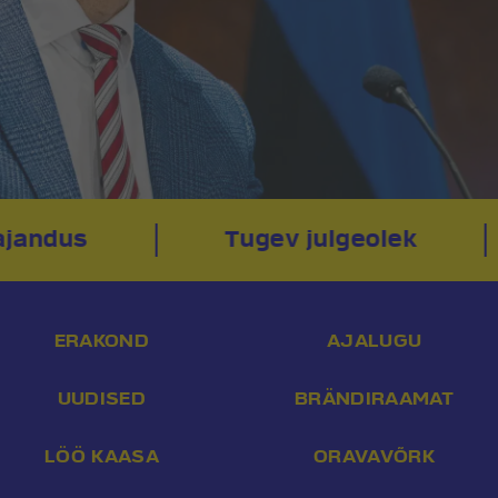
ajandus
Tugev julgeolek
ERAKOND
AJALUGU
UUDISED
BRÄNDIRAAMAT
LÖÖ KAASA
ORAVAVÕRK