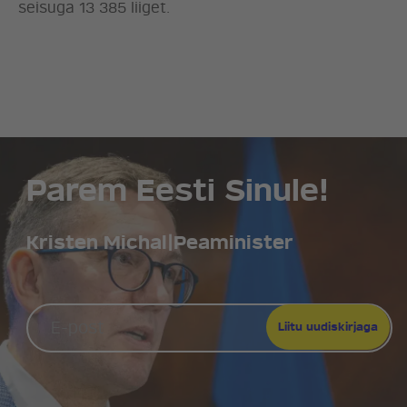
seisuga 13 385 liiget.
LÖÖ KAASA
KONTAKT
Parem Eesti Sinule!
Kristen Michal
|
Peaminister