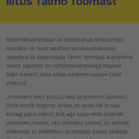
liitus Taimo Toomast
Reformierakonnaga on otsustanud liituda Eesti
Muusika- ja Teatriakadeemia lauluosakonna
õppejõud ja ooperilaulja Taimo Toomast. Käesoleva
aasta algusest on Reformierakonnaga liitunud
2061 inimest, olles kõige kiiremini kasvav Eesti
erakond.
„President Ilves kutsus üles järgmiseks juubeliks
Eesti korda tegema. Arvan, et ükski riik ei saa
kunagi päris valmis, küll aga saab teda pidevalt
paremaks muuta. Üks võimalus selleks on astuda
erakonda, et poliitilises protsessis kaasa rääkida.