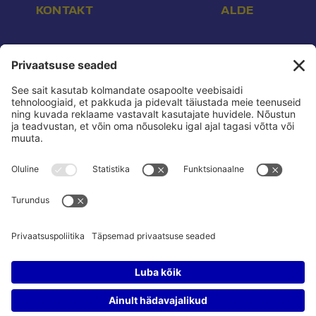
KONTAKT
ALDE
Aadress:
Endla 16, Tallinn 10142
E-post:
info@reform.ee
Telefon:
+372 507 3113
Konto nr:
EE532200221002169472
Saaja:
Eesti Reformierakond
Pank:
Swedbank
BIC:
HABAEE2X
reform.ee kasutustingimused:
Privaatsuspoliitika
Privaatsusseaded:
Vaata ja muuda
Pressikontakt:
Sander & Olesja
Poliitreklaamide läbipaistvus:
Reklaamiinfo