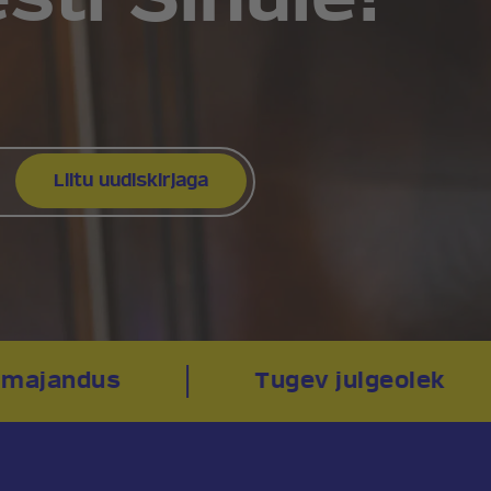
majandus
Tugev julgeolek
sja