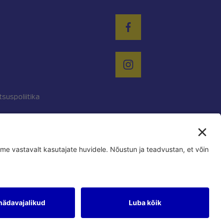
tsuspoliitika
iinfo