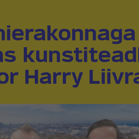
ierakonnaga l
s kunstitead
or Harry Liiv