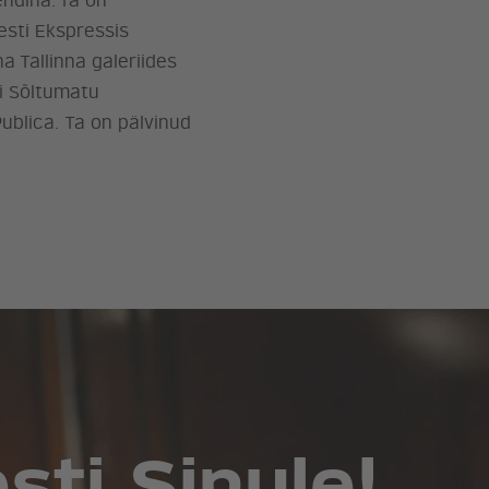
ndina. Ta on
sti Ekspressis
a Tallinna galeriides
ti Sõltumatu
ublica. Ta on pälvinud
ti Sinule!