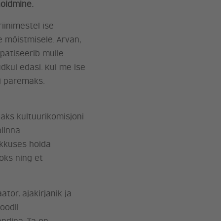
hoidmine.
iinimestel ise
e mõistmisele. Arvan,
patiseerib mulle
dkui edasi. Kui me ise
ti paremaks.
aks kultuurikomisjoni
alinna
ikkuses hoida
aoks ning et
ator, ajakirjanik ja
oodil