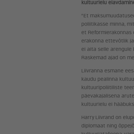
kultuurielu elavdamin
“Et maksumuudatused k
poliitikasse minna, mi
et Reformierakonnas o
erakonna ettevõtlik j
ei aita selle arengul
Raskemad ajad on meie
Liivranna esmane eesm
kaudu pealinna kultuu
kultuuripoliitiliste t
päevakajalisena arutel
kultuurielu ei hääbuk
Harry Liivrand on elupõ
diplomaat ning õppejõ