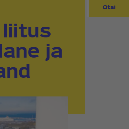
Otsi
iitus
lane ja
rand