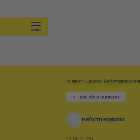
JUHTIMINE
VALITSEMINE
KOALITSIOONILEPE 2025-2027
VÄÄRTUSED
SAAVUTUSED
PROGRAMM
Avaleht
>
Uudised
>
Reformierakonnaga
PÕHIKIRI
KOALITSIOONID JA
VALIMISPLATVORMID
Reformierakond
AJALUGU
14.02.2025