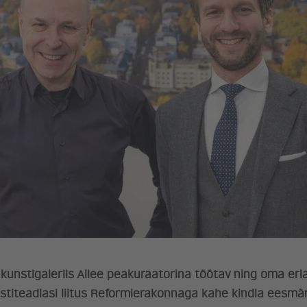
unstigaleriis Allee peakuraatorina töötav ning oma eri
iteadlasi liitus Reformierakonnaga kahe kindla eesmär