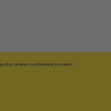
ARVAMUSARTIKLID
LIITU ERAKO
UUDISARTIKLID
TOETA
PODCAST
FÄNNIPOOD
REFORMINOO
NAIRE
SEENIORIDE 
 liitus nimekas kunstiteadlane ja kuraator...
ORAVAVÕRK