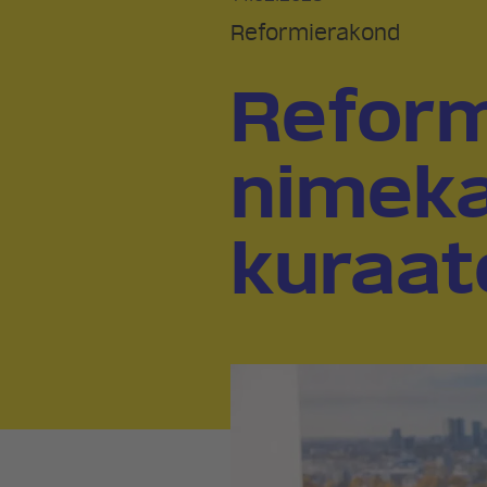
Reformierakond
Reform
nimeka
kuraat