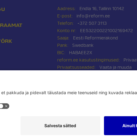
Aadress:
Endla 16, Tallinn 10142
GU
E-post:
info@reform.ee
Telefon:
+372 507 3113
IRAAMAT
Konto nr:
EE532200221002169472
Saaja:
Eesti Reformierakond
VÕRK
Pank:
Swedbank
BIC:
HABAEE2X
reform.ee kasutustingimused:
Privaa
Privaatsusseaded:
Vaata ja muuda
Pressikontakt:
Sander & Olesja
Poliitreklaamide läbipaistvus:
Reklaam