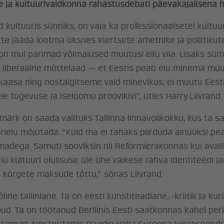
e ja kultuurivaldkonna rahastusdebati päevakajalisena 
ultuuris sünniks, on vaja ka professionaalsetel kultuur
tte jääda lootma üksnes inertsete ametnike ja poliitikut
n mul parimad võimalused muutusi ellu viia. Lisaks süm
a liberaalne mõttelaad — et Eestis peab elu minema muu
e kaasa ning nostalgitseme vaid minevikus, ei muutu Ees
 tugevuse ja iseloomu proovikivi”, ütles Harry Liivrand.
ärk on saada valituks Tallinna linnavolikokku, kus ta sa
rielu mõjutada. “Kuid ma ei tahaks piirduda ainuüksi pe
eemadega. Samuti sooviksin nii Reformierakonnas kui aval
u kultuuri olulisuse üle ühe väikese rahva identiteedi j
s kõrgete maksude tõttu,” sõnas Liivrand.
line tallinlane. Ta on eesti kunstiteadlane, -kriitik ja kura
ud. Ta on töötanud Berliinis Eesti saatkonnas kahel peri