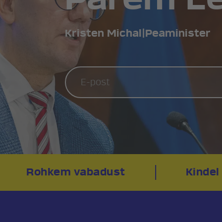
Kristen Michal
|
Peaminister
Rohkem vabadust
Kindel 
ee
Telefon:
+372 507 3113
Pressikontakt:
Sander & Ole