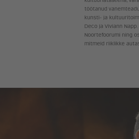
kultuuriatašeena, va
töötanud vanemteadut
kunsti- ja kultuuritoi
Deco ja Viviann Napp. 
Noortefoorumi ning osa
mitmeid riiklikke auta