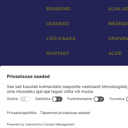
ERAKOND
AJALU
UUDISED
BRÄND
LÖÖ KAASA
ORAVA
KONTAKT
ALDE