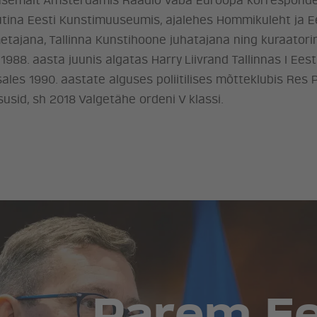
rasemalt Amsterdamis Raadio Vaba Euroopa korresponde
ina Eesti Kunstimuuseumis, ajalehes Hommikuleht ja Ee
metajana, Tallinna Kunstihoone juhatajana ning kuraatorin
1988. aasta juunis algatas Harry Liivrand Tallinnas I Ees
les 1990. aastate alguses poliitilises mõtteklubis Res P
susid, sh 2018 Valgetähe ordeni V klassi.
Parem Ees