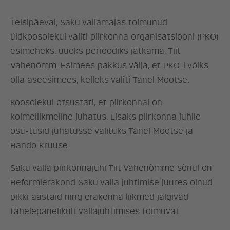
Teisipäeval, Saku vallamajas toimunud
üldkoosolekul valiti piirkonna organisatsiooni (PKO)
esimeheks, uueks perioodiks jätkama, Tiit
Vahenõmm. Esimees pakkus välja, et PKO-l võiks
olla aseesimees, kelleks valiti Tanel Mootse.
Koosolekul otsustati, et piirkonnal on
ERAKOND
kolmeliikmeline juhatus. Lisaks piirkonna juhile
osu-tusid juhatusse valituks Tanel Mootse ja
Rando Kruuse.
UUDISED
Saku valla piirkonnajuhi Tiit Vahenõmme sõnul on
LÖÖ KAASA
Reformierakond Saku valla juhtimise juures olnud
pikki aastaid ning erakonna liikmed jälgivad
KONTAKT
tähelepanelikult vallajuhtimises toimuvat.