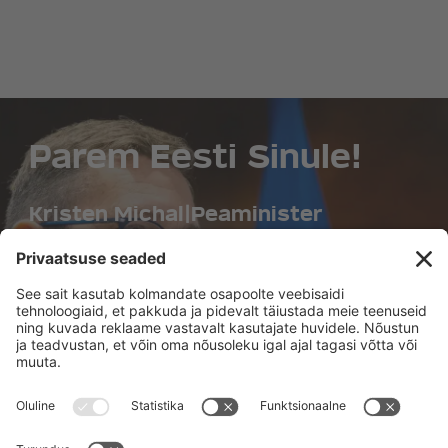
Parem Eesti Sinule!
Kristen Michal
|
Peaminister