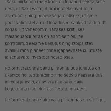
“Saku piirkonna meeskond on lubanud seista selle
eest, et Saku valla juhtimine oleks avatud ja
asjatundlik ning peame väga oluliseks, et meie
poolt valimistel antud lubadused saaksid täidetud“
sõnas Tiit Vahenõmm. Tänases kriitilises
majandusolukorras on äärmiselt oluline
kontrollitud eelarve kasutus ning läbipaistev
avaliku raha planeerimine igapäevaste kulutuste
ja tehtavate investeeringute osas.
Reformierakonna Saku piirkonna uus juhatus on
üksmeelne, teotahteline ning soovib kaasata uusi
inimesi ja ideid, et seista hea Saku valla
kogukonna ning elurikka keskkonna eest.
Reformierakonna Saku valla piirkonnas on 53 liiget.