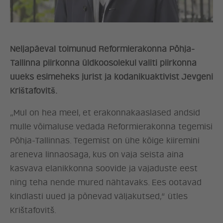
Neljapäeval toimunud Reformierakonna Põhja-
Tallinna piirkonna üldkoosolekul valiti piirkonna
uueks esimeheks jurist ja kodanikuaktivist Jevgeni
Krištafovitš.
„Mul on hea meel, et erakonnakaaslased andsid
mulle võimaluse vedada Reformierakonna tegemisi
ERAKOND
Põhja-Tallinnas. Tegemist on ühe kõige kiiremini
areneva linnaosaga, kus on vaja seista aina
UUDISED
kasvava elanikkonna soovide ja vajaduste eest
ning teha nende mured nähtavaks. Ees ootavad
LÖÖ KAASA
kindlasti uued ja põnevad väljakutsed,“ ütles
Krištafovitš.
KONTAKT