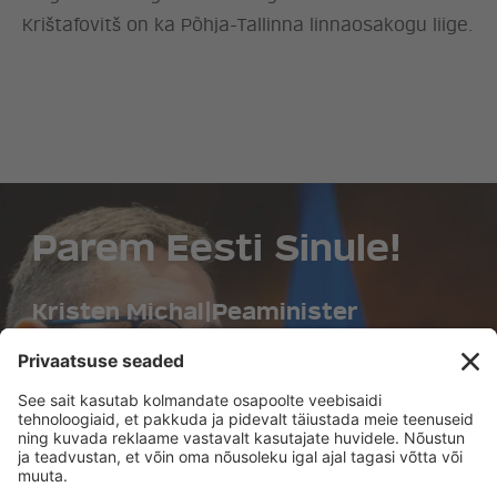
Krištafovitš on ka Põhja-Tallinna linnaosakogu liige.
Parem Eesti Sinule!
Kristen Michal
|
Peaminister