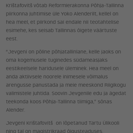
Krištafovitš võtab Reformierakonna Põhja-Tallinna
piirkonna juhtimise üle Yoko Alenderilt, kellel on
hea meel, et piirkond sai endale nii teotahtelise
esimehe, kes seisab Tallinnas õigete väärtuste
eest.
“Jevgeni on põline põhjatallinlane, kelle jaoks on
oma kogemusele tuginedes südameasjaks
eestikeelsele haridusele üleminek. Hea meel on
anda aktiivsele noorele inimesele võimalus
arengusse panustada ja meie meeskond Riigikogu
valimistele juhtida. Soovin Jevgenile edu ja ägedat
teekonda koos Põhja-Tallinna tiimiga,” sõnas
Alender.
Jevgeni Krištafovitš on lõpetanud Tartu Ülikooli
ning tal on magistrikraad õigusteaduses.