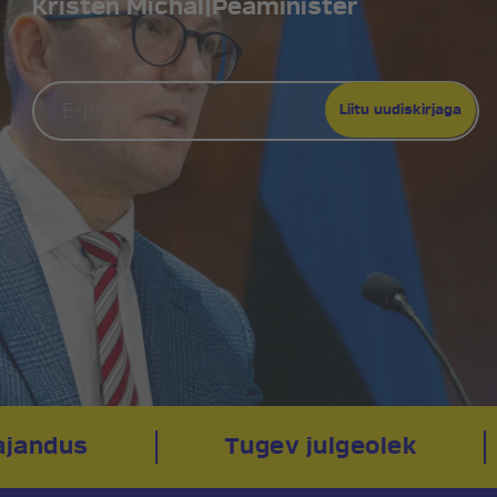
Kristen Michal
|
Peaminister
jandus
Tugev julgeolek