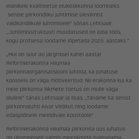
elanikele kvaliteetse elukeskkonna loomiseks
senise piirkondliku juhtimise üleviimist
valdkondlikule juhtimisele“ sõnas Lehtsaar.
„Juhtimisstruktuuri muudatused on juba töös,
kogu protsessi loodame lõpetada 2025. aastaks.“
„Mul on suur au järgmisel kahel aastal
Reformierakonna Hiiumaa
piirkonnaorganisatsiooni juhtida, ka juhatuse
ERAKOND
koosseis on väga motiveeritud. Nii erakonna kui ka
meie piirkonna liikmete toetus on mulle väga
UUDISED
oluline“ tänas Lehtsaar ja lisas, „Täname ka senist
piirkonnajuhti Aivar Viidikut ning loodame
LÖÖ KAASA
edaspidisele meeldivale koostööle“ .
Reformierakonna Hiiumaa piirkonna uus juhatus
KONTAKT
on üksmeelselt valmis meeskonda tugevdama,