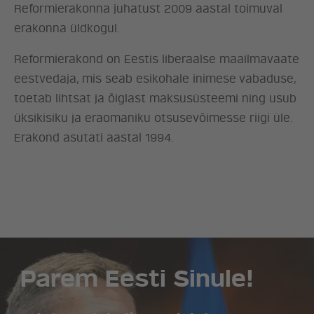
Reformierakonna juhatust 2009 aastal toimuval
erakonna üldkogul.
Reformierakond on Eestis liberaalse maailmavaate
eestvedaja, mis seab esikohale inimese vabaduse,
toetab lihtsat ja õiglast maksusüsteemi ning usub
üksikisiku ja eraomaniku otsusevõimesse riigi üle.
Erakond asutati aastal 1994.
Parem Eesti Sinule!