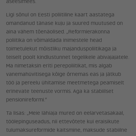
aseesimees.
Ligi sõnul on Eesti poliitiline kaart aastatega
omandanud tänase kuju ja suured muutused on
aina vähem tõenäolised. „Reformierakonna
poliitika on võimaldada inimestele head
toimetulekut mõistliku majanduspoliitikaga ja
teiselt poolt kindlustunnet tegelikele abivajajatele.
Ma nimetaksin eriti perepoliitikat, mis algab
vanemahüvitisega kõige õrnemas eas ja jätkub
töö ja pereelu ühitamise meetmetega peamiselt
erinevate teenuste vormis. Aga ka stabiilset
pensionireformi.”
Ta lisas: „Meie lähiaja mured on eelarvetasakaal,
töölepinguseadus, nii ettevõtete kui eraisikute
tulumaksureformide kaitsmine, maksude stabiilne