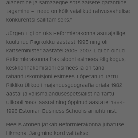
alanemine ja samaaegne sotsiaalsete garantiide
tagamine – need on kõik vajalikud rahvusvahelise
konkurentsi säilitamiseks.”
Jürgen Ligi on üks Reformierakonna asutajaliige,
kuulunud Riigikokku aastast 1995 ning oli
kaitseminister aastatel 2005-2007. Ligi on olnud
Reformierakonna fraktsiooni esimees Riigikogus,
keskkonnakomisjoni esimees ja on täna
ERAKOND
rahanduskomisjoni esimees. Lõpetanud Tartu
Riikliku Ülikooli majandusgeograafia eriala 1982.
UUDISED
aastal ja välismajandusespetsialistina Tartu
Ülikooli 1993. aastal ning õppinud aastatel 1994-
1996 Estonian Business Schoolis ärijuhtimist.
LÖÖ KAASA
Meelis Atonen jätkab Reformierakonna juhatuse
KONTAKT
liikmena. Järgmine kord valitakse