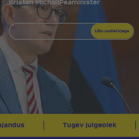
Kristen Michal
|
Peaminister
jandus
Tugev julgeolek