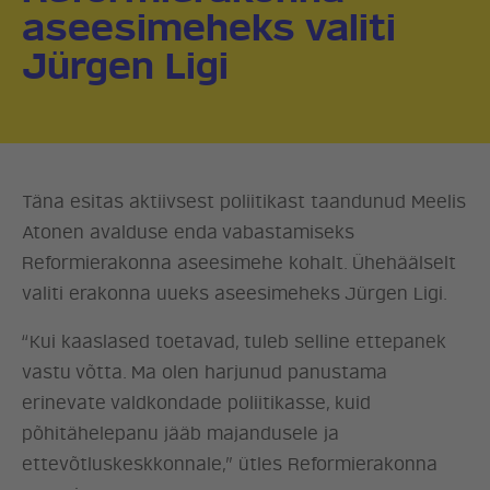
aseesimeheks valiti
Jürgen Ligi
Täna esitas aktiivsest poliitikast taandunud Meelis
Atonen avalduse enda vabastamiseks
Reformierakonna aseesimehe kohalt. Ühehäälselt
valiti erakonna uueks aseesimeheks Jürgen Ligi.
“Kui kaaslased toetavad, tuleb selline ettepanek
vastu võtta. Ma olen harjunud panustama
erinevate valdkondade poliitikasse, kuid
põhitähelepanu jääb majandusele ja
ettevõtluskeskkonnale,” ütles Reformierakonna