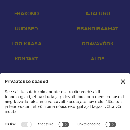
ERAKOND
AJALUGU
UUDISED
BRÄNDIRAAMAT
LÖÖ KAASA
ORAVAVÕRK
KONTAKT
ALDE
Aadress:
Endla 16, Tallinn 10142
E-post:
info@reform.ee
Telefon:
+372 507 3113
Konto nr:
EE532200221002169472
Saaja:
Eesti Reformierakond
Pank:
Swedbank
BIC:
HABAEE2X
reform.ee kasutustingimused:
Privaatsuspoliitika