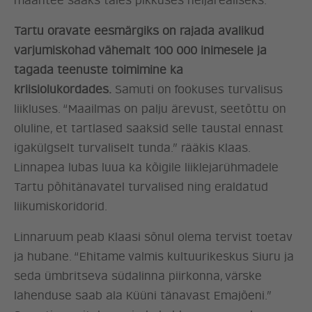
maantee saaks täies pikkuses neljarealiseks.
Tartu oravate eesmärgiks on rajada avalikud
varjumiskohad vähemalt 100 000 inimesele ja
tagada teenuste toimimine ka
kriisiolukordades.
Samuti on fookuses turvalisus
liikluses. “Maailmas on palju ärevust, seetõttu on
oluline, et tartlased saaksid selle taustal ennast
igakülgselt turvaliselt tunda.” rääkis Klaas.
ERAKOND
Linnapea lubas luua ka kõigile liiklejarühmadele
Tartu põhitänavatel turvalised ning eraldatud
UUDISED
liikumiskoridorid.
Linnaruum peab Klaasi sõnul olema tervist toetav
LÖÖ KAASA
ja hubane. “Ehitame valmis kultuurikeskus Siuru ja
seda ümbritseva südalinna piirkonna, värske
KONTAKT
lahenduse saab ala Küüni tänavast Emajõeni.”