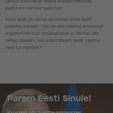
Samuti soovitakse rajada kaldapromenaad
avaturust Karlova sadamani.
Klaas leiab, et Tartus on oluline hoida head
poliitilist kultuuri. “Siin on alati peetud arutelusid
argumenteeritult, tasakaalukalt ja laiemat pilti
silmas pidades. Hea koostöövaim peab saatma
meid ka edaspidi.”
Parem Eesti Sinule!
Kristen Michal
|
Peaminister