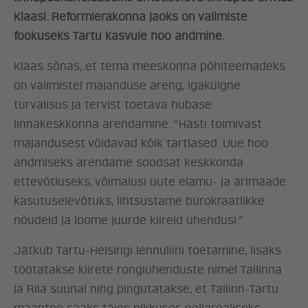
Klaasi. Reformierakonna jaoks on valimiste
fookuseks Tartu kasvule hoo andmine.
Klaas sõnas, et tema meeskonna põhiteemadeks
on valimistel majanduse areng, igakülgne
turvalisus ja tervist toetava hubase
linnakeskkonna arendamine. “Hästi toimivast
majandusest võidavad kõik tartlased. Uue hoo
andmiseks arendame soodsat keskkonda
ettevõtluseks, võimalusi uute elamu- ja ärimaade
kasutuselevõtuks, lihtsustame bürokraatlikke
nõudeid ja loome juurde kiireid ühendusi.”
Jätkub Tartu-Helsingi lennuliini toetamine, lisaks
töötatakse kiirete rongiühenduste nimel Tallinna
ja Riia suunal ning pingutatakse, et Tallinn-Tartu