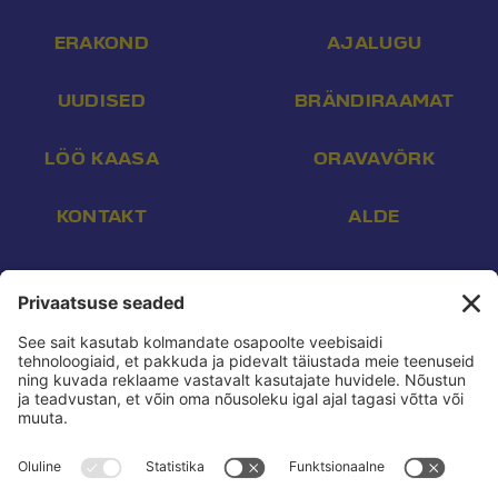
ERAKOND
AJALUGU
UUDISED
BRÄNDIRAAMAT
LÖÖ KAASA
ORAVAVÕRK
KONTAKT
ALDE
Aadress:
Endla 16, Tallinn 10142
E-post:
info@reform.ee
Telefon:
+372 507 3113
Konto nr:
EE532200221002169472
Saaja:
Eesti Reformierakond
Pank:
Swedbank
BIC:
HABAEE2X
reform.ee kasutustingimused:
Privaatsuspoliitika