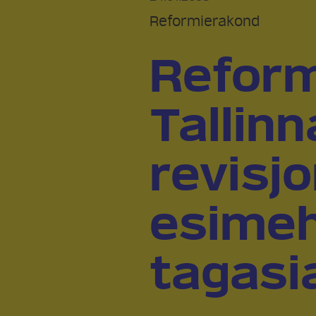
Reformierakond
Reform
Tallin
revisj
esimeh
tagasi