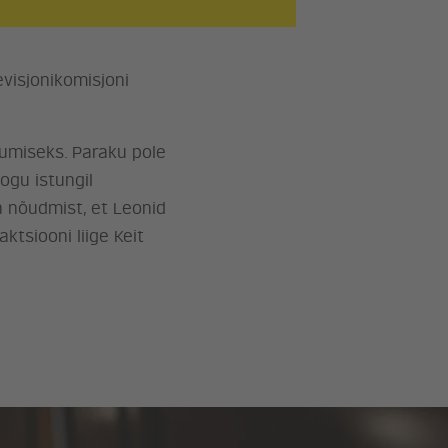
visjonikomisjoni
lumiseks. Paraku pole
ogu istungil
 nõudmist, et Leonid
tsiooni liige Keit