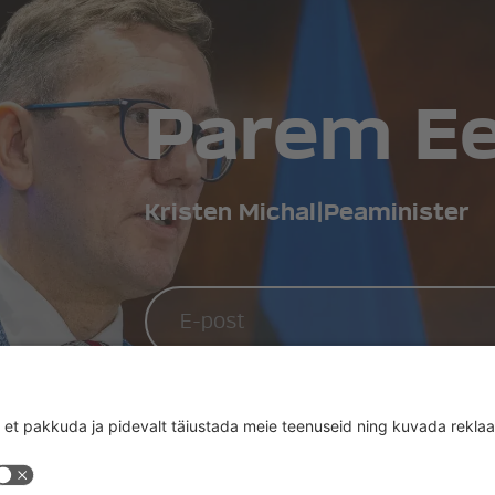
Parem Ees
Kristen Michal
|
Peaminister