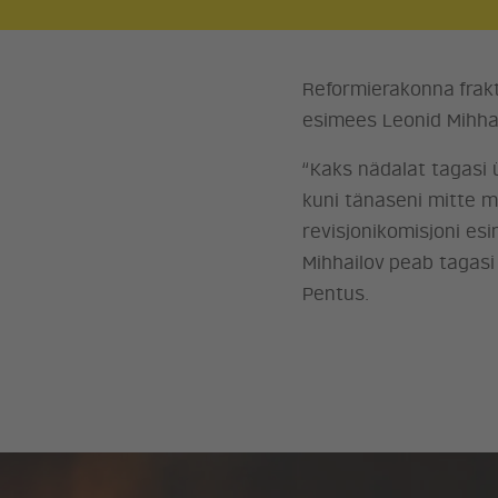
Reformierakonna frakt
esimees Leonid Mihhai
“Kaks nädalat tagasi 
kuni tänaseni mitte mi
revisjonikomisjoni e
Mihhailov peab tagasi
Pentus.