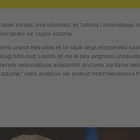
sioon kordas oma nõudmist, et Tallinna Linnavolikogu re
lov peaks ise tagasi astuma.
ütles Leonid Mihhailov, et ta vajab aega ettepaneku kaa
dagi juhtunud. Lootes, et me ei pea järgmisel Linnavolik
simehele umbusalduse avaldamist arutama, kordame oma
 astuma,” ütles avalduse üle andnud Reformierakonna frak