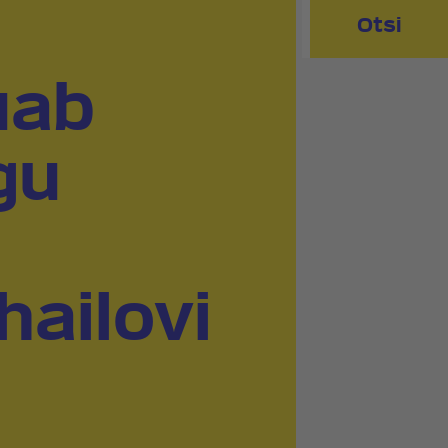
Otsi
uab
gu
ailovi