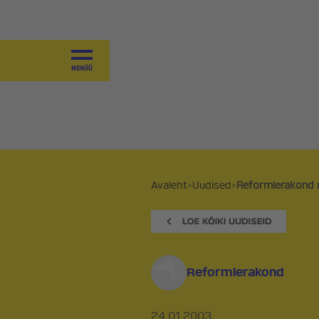
JUHTIMINE
VALITSEMINE
KOALITSIOONILEPE 2025-2027
VÄÄRTUSED
SAAVUTUSED
PROGRAMM
Avaleht
>
Uudised
>
Reformierakond n
PÕHIKIRI
KOALITSIOONID JA
VALIMISPLATVORMID
Reformierakond
AJALUGU
24.01.2003