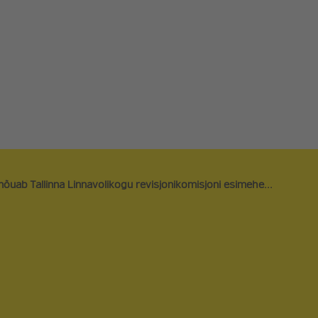
ARVAMUSARTIKLID
LIITU ERAKO
UUDISARTIKLID
TOETA
PODCAST
FÄNNIPOOD
REFORMINOO
NAIRE
SEENIORIDE 
õuab Tallinna Linnavolikogu revisjonikomisjoni esimehe...
ORAVAVÕRK