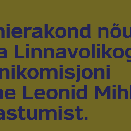
ierakond nõ
na Linnavoliko
onikomisjoni
e Leonid Mihh
astumist.