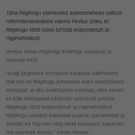
Täna Riigikogu esimeseks aseesimeheks valitud
reformierakondlane Hanno Pevkur ütles, et
Riigikogu tööd tuleb juhtida erapooletult ja
riigimehelikult.
Pevkur tänas Riigikogu kolleege usalduse ja
toetuse eest.
“Kuigi järgmiste korraliste juhatuse valimisteni
märtsis on Riigikogu juhatuses kaks opositsiooni
esindajat ja üks koalitsiooni esindaja, olen kindel,
et kõik mõistavad juhatuse vastutust juhtida
Riigikogu tööd erapooletult ja riigimehelikult.
Riigikogu juhatus kujundab paljuski parlamendi ja
seeläbi ka riigi näo ning seda vastutust kavatsen
ERAKOND
ma väärikalt kanda,” sõnas Pevkur.