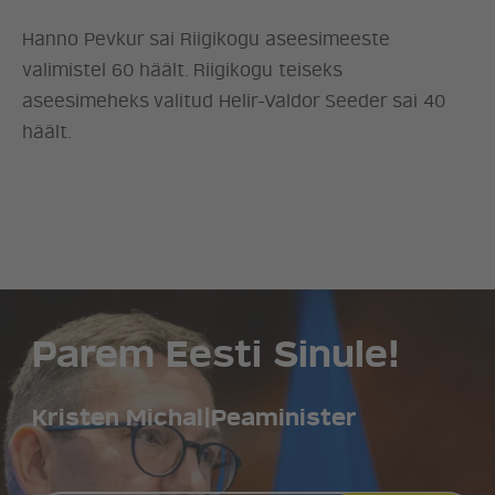
Hanno Pevkur sai Riigikogu aseesimeeste
UUDISED
valimistel 60 häält. Riigikogu teiseks
aseesimeheks valitud Helir-Valdor Seeder sai 40
LÖÖ KAASA
häält.
KONTAKT
Parem Eesti Sinule!
Kristen Michal
|
Peaminister