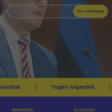
ajandus
Tugev julgeolek
ERAKOND
AJALUGU