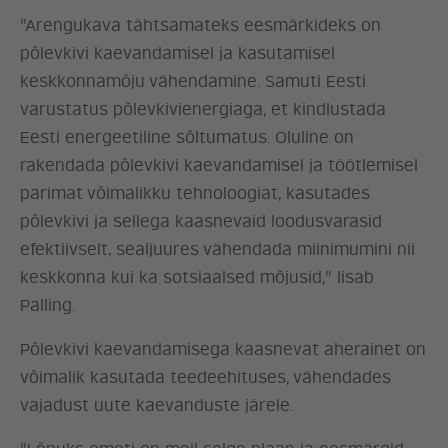
”Arengukava tähtsamateks eesmärkideks on
põlevkivi kaevandamisel ja kasutamisel
keskkonnamõju vähendamine. Samuti Eesti
varustatus põlevkivienergiaga, et kindlustada
Eesti energeetiline sõltumatus. Oluline on
rakendada põlevkivi kaevandamisel ja töötlemisel
parimat võimalikku tehnoloogiat, kasutades
põlevkivi ja sellega kaasnevaid loodusvarasid
efektiivselt, sealjuures vähendada miinimumini nii
keskkonna kui ka sotsiaalsed mõjusid,” lisab
Palling.
Põlevkivi kaevandamisega kaasnevat aherainet on
võimalik kasutada teedeehituses, vähendades
vajadust uute kaevanduste järele.
ERAKOND