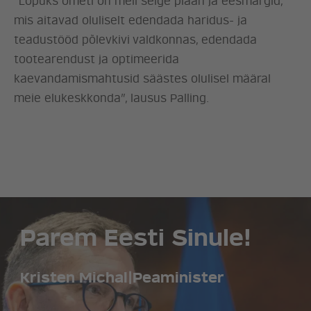
”Lõpuks ometi on meil selge plaan ja eesmärgid,
mis aitavad oluliselt edendada haridus- ja
UUDISED
teadustööd põlevkivi valdkonnas, edendada
tootearendust ja optimeerida
LÖÖ KAASA
kaevandamismahtusid säästes olulisel määral
meie elukeskkonda”, lausus Palling.
KONTAKT
Parem Eesti Sinule!
Kristen Michal
|
Peaminister