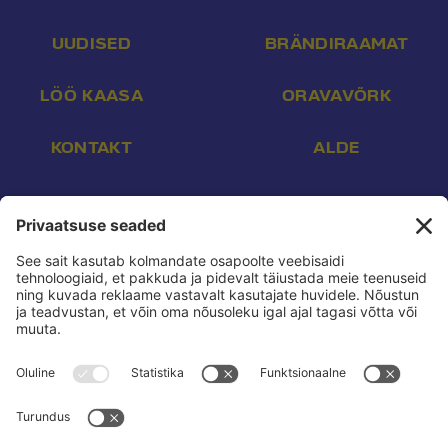
UUDISED
BRÄNDIRAAMAT
LÖÖ KAASA
ORAVAVÕRK
KONTAKT
ALDE
Aadress:
Endla 16, Tallinn 10142
E-post:
info@reform.ee
Telefon:
+372 507 3113
Konto nr:
EE532200221002169472
Saaja:
Eesti Reformierakond
Pank:
Swedbank
BIC:
HABAEE2X
reform.ee kasutustingimused:
Privaatsuspoliitika
Privaatsusseaded:
Vaata ja muuda
Pressikontakt:
Sander & Olesja