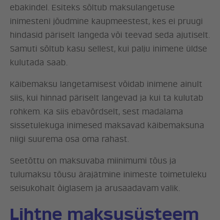
ebakindel. Esiteks sõltub maksulangetuse
KONTAKT
inimesteni jõudmine kaupmeestest, kes ei pruugi
hindasid päriselt langeda või teevad seda ajutiselt.
Samuti sõltub kasu sellest, kui palju inimene üldse
kulutada saab.
Käibemaksu langetamisest võidab inimene ainult
siis, kui hinnad päriselt langevad ja kui ta kulutab
rohkem. Ka siis ebavõrdselt, sest madalama
sissetulekuga inimesed maksavad käibemaksuna
niigi suurema osa oma rahast.
Seetõttu on maksuvaba miinimumi tõus ja
tulumaksu tõusu ärajätmine inimeste toimetuleku
seisukohalt õiglasem ja arusaadavam valik.
Lihtne maksusüsteem