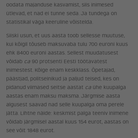
oodata majanduse kasvamist, siis inimesed
ütlevad, et nad ei tunne seda. Ja tundega on
statistikal väga keeruline võistelda.
Siiski usun, et uus aasta toob sellesse muutuse,
kui kõigil tõuseb maksuvaba tulu 700 euroni kuus
ehk 8400 euroni aastas. Sellest muudatusest
võidab
ca
90 protsenti Eesti töötavatest
inimestest. Kõige enam keskklass. Õpetajad,
päästjad, politseinikud ja paljud teised, kes on
pidanud viimased seitse aastat
ca
ühe kuupalga
aastas enam maksu maksma. Järgmise aasta
algusest saavad nad selle kuupalga oma perele
jätta. Lihtne näide: keskmist palga teeniv inimene
võidab järgmisel aastal kuus 154 eurot, aastas on
see võit 1848 eurot.