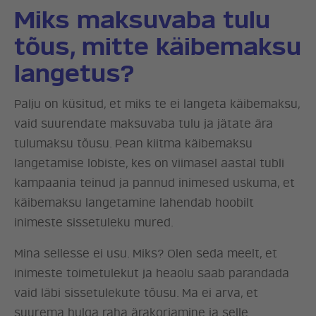
Miks maksuvaba tulu
tõus, mitte käibemaksu
langetus?
Palju on küsitud, et miks te ei langeta käibemaksu,
vaid suurendate maksuvaba tulu ja jätate ära
tulumaksu tõusu. Pean kiitma käibemaksu
langetamise lobiste, kes on viimasel aastal tubli
kampaania teinud ja pannud inimesed uskuma, et
käibemaksu langetamine lahendab hoobilt
inimeste sissetuleku mured.
Mina sellesse ei usu. Miks? Olen seda meelt, et
inimeste toimetulekut ja heaolu saab parandada
vaid läbi sissetulekute tõusu. Ma ei arva, et
suurema hulga raha ärakorjamine ja selle