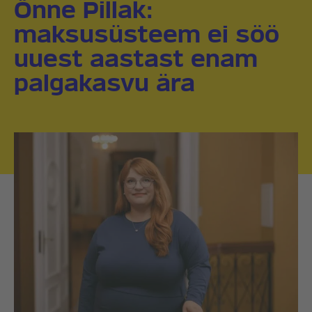
Õnne Pillak:
maksusüsteem ei söö
uuest aastast enam
palgakasvu ära