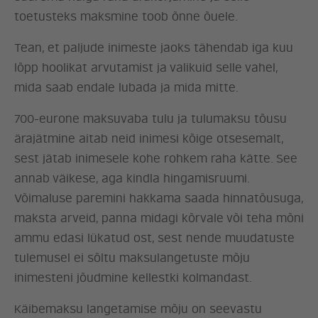
toetusteks maksmine toob õnne õuele.
Tean, et paljude inimeste jaoks tähendab iga kuu
lõpp hoolikat arvutamist ja valikuid selle vahel,
mida saab endale lubada ja mida mitte.
700-eurone maksuvaba tulu ja tulumaksu tõusu
ärajätmine aitab neid inimesi kõige otsesemalt,
sest jätab inimesele kohe rohkem raha kätte. See
annab väikese, aga kindla hingamisruumi.
Võimaluse paremini hakkama saada hinnatõusuga,
ERAKOND
maksta arveid, panna midagi kõrvale või teha mõni
ammu edasi lükatud ost, sest nende muudatuste
UUDISED
tulemusel ei sõltu maksulangetuste mõju
inimesteni jõudmine kellestki kolmandast.
LÖÖ KAASA
Käibemaksu langetamise mõju on seevastu