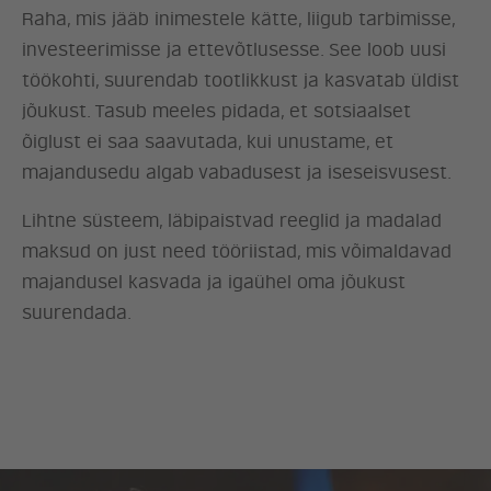
Raha, mis jääb inimestele kätte, liigub tarbimisse,
investeerimisse ja ettevõtlusesse. See loob uusi
töökohti, suurendab tootlikkust ja kasvatab üldist
jõukust. Tasub meeles pidada, et sotsiaalset
õiglust ei saa saavutada, kui unustame, et
majandusedu algab vabadusest ja iseseisvusest.
Lihtne süsteem, läbipaistvad reeglid ja madalad
maksud on just need tööriistad, mis võimaldavad
majandusel kasvada ja igaühel oma jõukust
suurendada.