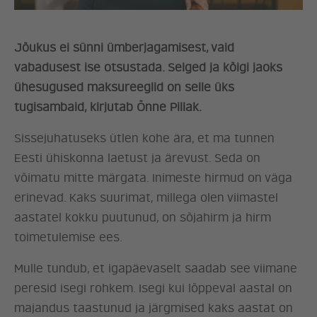
Jõukus ei sünni ümberjagamisest, vaid
vabadusest ise otsustada. Selged ja kõigi jaoks
ühesugused maksureeglid on selle üks
tugisambaid, kirjutab Õnne Pillak.
Sissejuhatuseks ütlen kohe ära, et ma tunnen
Eesti ühiskonna laetust ja ärevust. Seda on
võimatu mitte märgata. Inimeste hirmud on väga
erinevad. Kaks suurimat, millega olen viimastel
aastatel kokku puutunud, on sõjahirm ja hirm
toimetulemise ees.
Mulle tundub, et igapäevaselt saadab see viimane
peresid isegi rohkem. Isegi kui lõppeval aastal on
majandus taastunud ja järgmised kaks aastat on