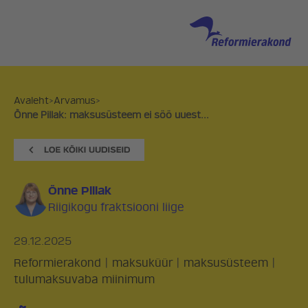
Avaleht
>
Arvamus
>
Õnne Pillak: maksusüsteem ei söö uuest...
Õnne Pillak
Riigikogu fraktsiooni liige
29.12.2025
Reformierakond
|
maksuküür
|
maksusüsteem
|
tulumaksuvaba miinimum