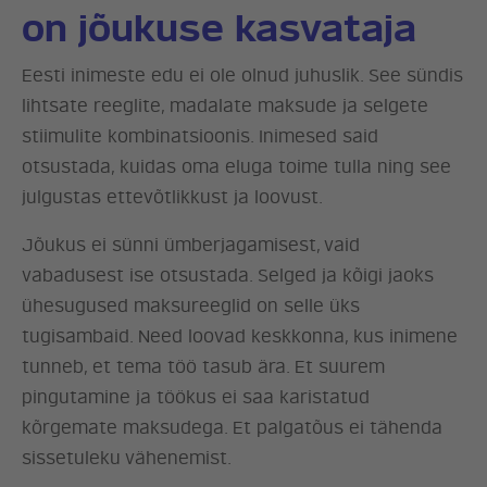
on jõukuse kasvataja
Eesti inimeste edu ei ole olnud juhuslik. See sündis
lihtsate reeglite, madalate maksude ja selgete
stiimulite kombinatsioonis. Inimesed said
otsustada, kuidas oma eluga toime tulla ning see
julgustas ettevõtlikkust ja loovust.
Jõukus ei sünni ümberjagamisest, vaid
vabadusest ise otsustada. Selged ja kõigi jaoks
ühesugused maksureeglid on selle üks
tugisambaid. Need loovad keskkonna, kus inimene
tunneb, et tema töö tasub ära. Et suurem
pingutamine ja töökus ei saa karistatud
kõrgemate maksudega. Et palgatõus ei tähenda
sissetuleku vähenemist.