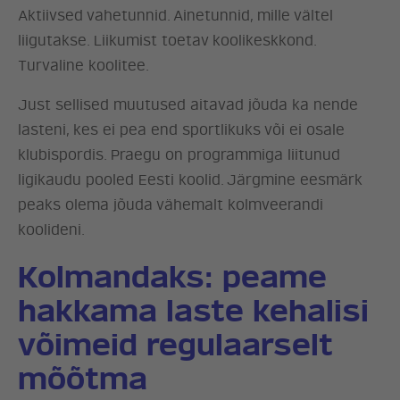
Aktiivsed vahetunnid. Ainetunnid, mille vältel
liigutakse. Liikumist toetav koolikeskkond.
Turvaline koolitee.
Just sellised muutused aitavad jõuda ka nende
lasteni, kes ei pea end sportlikuks või ei osale
klubispordis. Praegu on programmiga liitunud
ligikaudu pooled Eesti koolid. Järgmine eesmärk
peaks olema jõuda vähemalt kolmveerandi
koolideni.
Kolmandaks: peame
hakkama laste kehalisi
ERAKOND
võimeid regulaarselt
mõõtma
UUDISED