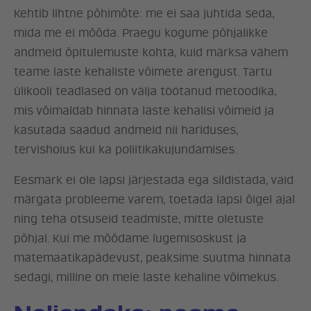
Kehtib lihtne põhimõte: me ei saa juhtida seda,
mida me ei mõõda. Praegu kogume põhjalikke
LÖÖ KAASA
andmeid õpitulemuste kohta, kuid märksa vähem
teame laste kehaliste võimete arengust. Tartu
KONTAKT
ülikooli teadlased on välja töötanud metoodika,
mis võimaldab hinnata laste kehalisi võimeid ja
kasutada saadud andmeid nii hariduses,
tervishoius kui ka poliitikakujundamises.
Eesmärk ei ole lapsi järjestada ega sildistada, vaid
märgata probleeme varem, toetada lapsi õigel ajal
ning teha otsuseid teadmiste, mitte oletuste
põhjal. Kui me mõõdame lugemisoskust ja
matemaatikapädevust, peaksime suutma hinnata
sedagi, milline on meie laste kehaline võimekus.