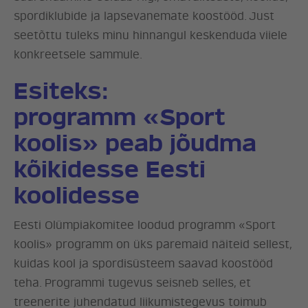
spordiklubide ja lapsevanemate koostööd. Just
seetõttu tuleks minu hinnangul keskenduda viiele
konkreetsele sammule.
Esiteks:
programm
«
Sport
koolis
»
peab jõudma
kõikidesse Eesti
koolidesse
Eesti Olümpiakomitee loodud programm «Sport
koolis» programm on üks paremaid näiteid sellest,
kuidas kool ja spordisüsteem saavad koostööd
teha. Programmi tugevus seisneb selles, et
treenerite juhendatud liikumistegevus toimub