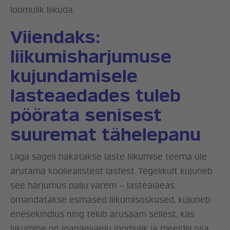
loomulik liikuda.
Viiendaks:
liikumisharjumuse
kujundamisele
lasteaedades tuleb
pöörata senisest
suuremat tähelepanu
Liiga sageli hakatakse laste liikumise teema üle
arutama kooliealistest lastest. Tegelikult kujuneb
see harjumus palju varem – lasteaiaeas
omandatakse esmased liikumisoskused, kujuneb
enesekindlus ning tekib arusaam sellest, kas
liikumine on igapäevaelu loomulik ja meeldiv osa.