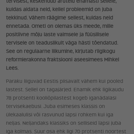
tervisest, keskendub arutelu enamasti sellele,
kuidas aidata neid, kellel probleemid on juba
tekkinud. Vähem räägime sellest, kuidas neid
ennetada. Ometi on olemas üks meede, mille
positiivne mõju laste vaimsele ja füüsilisele
tervisele on teaduslikult väga hästi tõendatud.
See on regulaarne liikumine, kirjutab riigikogu
reformierakonna fraktsiooni aseesimees Mihkel
Lees.
Paraku liiguvad Eestis piisavalt vähem kui pooled
lastest. Sellel on tagajärjed. Enamik ehk ligikaudu
78 protsenti kooliõpilastest kogeb iganädalasi
tervisekaebusi. Juba esimeses klassis on
ülekaalulisi või rasvunud lapsi rohkem kui iga
neljas. Neljandaks klassiks on selliseid lapsi juba
iga kolmas. Suur osa ehk ligi 70 protsenti noortest