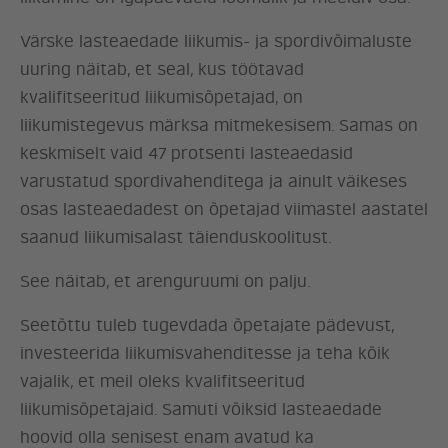
Värske lasteaedade liikumis- ja spordivõimaluste
uuring näitab, et seal, kus töötavad
kvalifitseeritud liikumisõpetajad, on
liikumistegevus märksa mitmekesisem. Samas on
keskmiselt vaid 47 protsenti lasteaedasid
varustatud spordivahenditega ja ainult väikeses
osas lasteaedadest on õpetajad viimastel aastatel
saanud liikumisalast täienduskoolitust.
See näitab, et arenguruumi on palju.
Seetõttu tuleb tugevdada õpetajate pädevust,
investeerida liikumisvahenditesse ja teha kõik
vajalik, et meil oleks kvalifitseeritud
liikumisõpetajaid. Samuti võiksid lasteaedade
hoovid olla senisest enam avatud ka