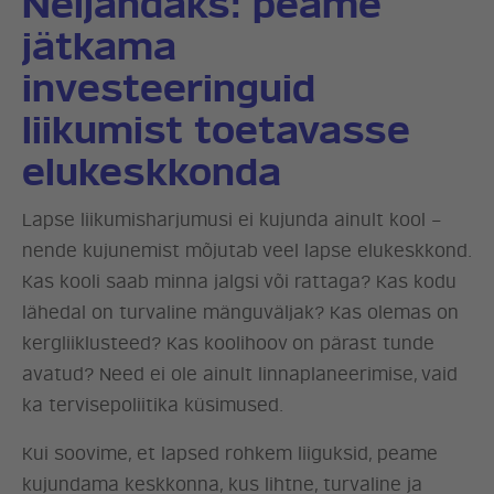
Neljandaks: peame
jätkama
investeeringuid
liikumist toetavasse
elukeskkonda
Lapse liikumisharjumusi ei kujunda ainult kool –
nende kujunemist mõjutab veel lapse elukeskkond.
Kas kooli saab minna jalgsi või rattaga? Kas kodu
lähedal on turvaline mänguväljak? Kas olemas on
kergliiklusteed? Kas koolihoov on pärast tunde
avatud? Need ei ole ainult linnaplaneerimise, vaid
ka tervisepoliitika küsimused.
Kui soovime, et lapsed rohkem liiguksid, peame
kujundama keskkonna, kus lihtne, turvaline ja