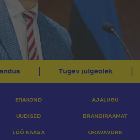
andus
Tugev julgeolek
ERAKOND
AJALUGU
UUDISED
BRÄNDIRAAMAT
LÖÖ KAASA
ORAVAVÕRK