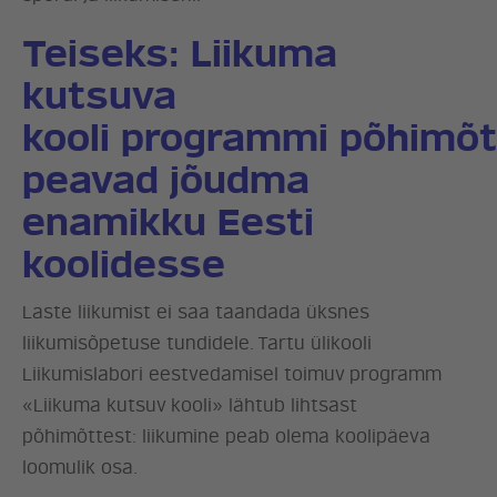
Teiseks:
Liikuma
kutsuva
kooli
programmi
põhimõt
peavad jõudma
enamikku Eesti
koolidesse
Laste liikumist ei saa taandada üksnes
liikumisõpetuse tundidele. Tartu ülikooli
Liikumislabori eestvedamisel toimuv programm
«Liikuma kutsuv kooli» lähtub lihtsast
põhimõttest: liikumine peab olema koolipäeva
loomulik osa.