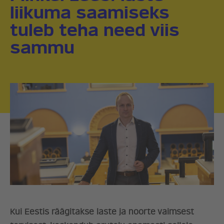
liikuma saamiseks
tuleb teha need viis
sammu
Kui Eestis räägitakse laste ja noorte vaimsest