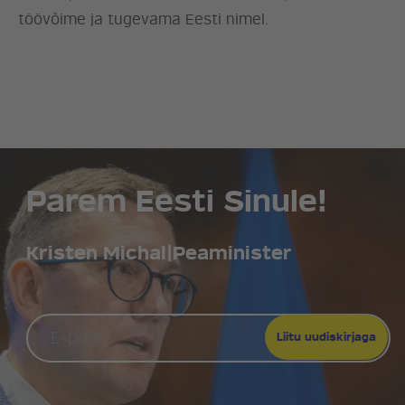
töövõime ja tugevama Eesti nimel.
Parem Eesti Sinule!
Kristen Michal
|
Peaminister