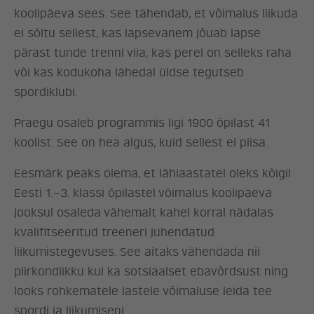
koolipäeva sees. See tähendab, et võimalus liikuda
ei sõltu sellest, kas lapsevanem jõuab lapse
pärast tunde trenni viia, kas perel on selleks raha
või kas kodukoha lähedal üldse tegutseb
spordiklubi.
Praegu osaleb programmis ligi 1900 õpilast 41
koolist. See on hea algus, kuid sellest ei piisa.
Eesmärk peaks olema, et lähiaastatel oleks kõigil
Eesti 1.–3. klassi õpilastel võimalus koolipäeva
jooksul osaleda vähemalt kahel korral nädalas
kvalifitseeritud treeneri juhendatud
liikumistegevuses. See aitaks vähendada nii
piirkondlikku kui ka sotsiaalset ebavõrdsust ning
looks rohkematele lastele võimaluse leida tee
spordi ja liikumiseni.