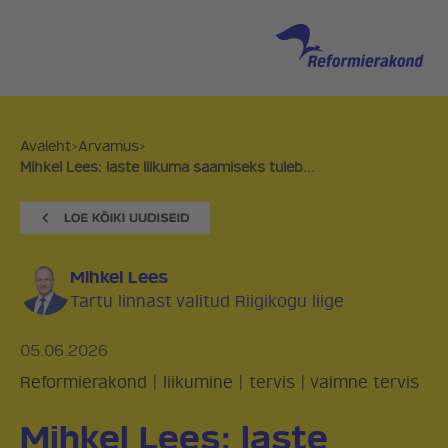
Avaleht
>
Arvamus
>
Mihkel Lees: laste liikuma saamiseks tuleb...
Mihkel Lees
Tartu linnast valitud Riigikogu liige
05.06.2026
Reformierakond
|
liikumine
|
tervis
|
vaimne tervis
Mihkel Lees: laste