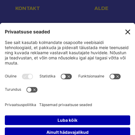
KONTAKT
ALDE
Aadress:
Endla 16, Tallinn 10142
E-post:
info@reform.ee
Telefon:
+372 507 3113
Konto nr:
EE532200221002169472
Saaja:
Eesti Reformierakond
Pank:
Swedbank
BIC:
HABAEE2X
reform.ee kasutustingimused:
Privaatsuspoliitika
Privaatsusseaded:
Vaata ja muuda
Pressikontakt:
Sander & Olesja
Poliitreklaamide läbipaistvus:
Reklaamiinfo