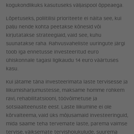
kogukondlikuks kasutuseks väljaspool õppeaega.
Lõpetuseks, poliitilisi prioriteete ei näita see, kui
palju nende kohta peetakse kõnesid või
kirjutatakse strateegiaid, vaid see, kuhu
suunatakse raha. Rahvusvaheliste uuringute järgi
toob iga ennetusse investeeritud euro
ühiskonnale tagasi ligikaudu 14 euro väärtuses
kasu.
Kui jätame täna investeerimata laste tervisesse ja
liikumisharjumustesse, maksame homme rohkem
ravi, rehabilitatsiooni, töövõimetuse ja
sotsiaalteenuste eest. Laste liikumine ei ole
kõrvalteema, vaid üks mõjusamaid investeeringuid,
mida saame teha tervemate laste, parema vaimse
tervise, väiksemate tervishoiukulude, suurema