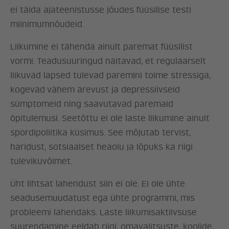
ei täida ajateenistusse jõudes füüsilise testi
miinimumnõudeid.
Liikumine ei tähenda ainult paremat füüsilist
vormi. Teadusuuringud näitavad, et regulaarselt
liikuvad lapsed tulevad paremini toime stressiga,
kogevad vähem ärevust ja depressiivseid
sümptomeid ning saavutavad paremaid
õpitulemusi. Seetõttu ei ole laste liikumine ainult
spordipoliitika küsimus. See mõjutab tervist,
haridust, sotsiaalset heaolu ja lõpuks ka riigi
tulevikuvõimet.
Üht lihtsat lahendust siin ei ole. Ei ole ühte
seadusemuudatust ega ühte programmi, mis
probleemi lahendaks. Laste liikumisaktiivsuse
suurendamine eeldab riigi, omavalitsuste, koolide,