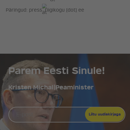
Päringud:
press
riigikogu [dot] ee
Parem Eesti Sinule!
Kristen Michal
|
Peaminister