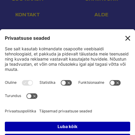
KONTAKT
ALDE
Aadress:
Endla 16, Tallinn 10142
E-post:
info@reform.ee
Telefon:
+372 507 3113
Konto nr:
EE532200221002169472
Saaja:
Eesti Reformierakond
Pank:
Swedbank
BIC:
HABAEE2X
reform.ee kasutustingimused:
Privaatsuspoliitika
Privaatsusseaded:
Vaata ja muuda
Pressikontakt:
Sander & Olesja
Poliitreklaamide läbipaistvus:
Reklaamiinfo