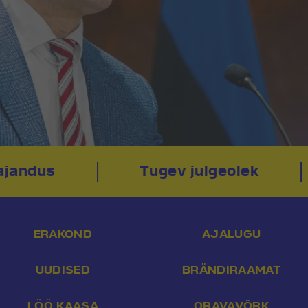
ajandus
Tugev julgeolek
ERAKOND
AJALUGU
UUDISED
BRÄNDIRAAMAT
LÖÖ KAASA
ORAVAVÕRK