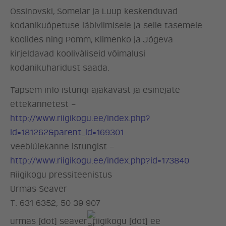
Ossinovski, Somelar ja Luup keskenduvad
kodanikuõpetuse läbiviimisele ja selle tasemele
koolides ning Pomm, Klimenko ja Jõgeva
kirjeldavad kooliväliseid võimalusi
kodanikuharidust saada.
ERAKOND
Täpsem info istungi ajakavast ja esinejate
ettekannetest –
UUDISED
http://www.riigikogu.ee/index.php?
id=181262&parent_id=169301
LÖÖ KAASA
Veebiülekanne istungist –
http://www.riigikogu.ee/index.php?id=173840
KONTAKT
Riigikogu pressiteenistus
Urmas Seaver
T: 631 6352; 50 39 907
urmas [dot] seaver
riigikogu [dot] ee