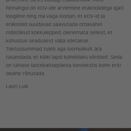
arvlemine oleks kuidagi ebaloomulik. Minu
hinnangul on KOV-ide arvlemine erakoolidega igati
loogiline ning ma väga loodan, et KOV-id ja
erakoolid suudavad saavutada omavahel
mõistlikud kokkulepped, olenemata sellest, et
kohustus seadusest välja võetakse.
Toetussummad tuleb aga loomulikult ära
tasandada, et kõiki lapsi koheldaks võrdselt. Seda
on tänase lastekaitsepäeva kontekstis kohe eriti
oluline rõhutada.
Lauri Luik