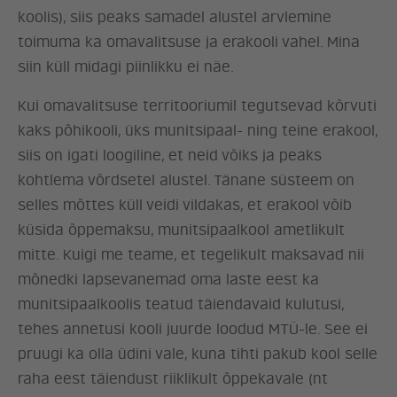
koolis), siis peaks samadel alustel arvlemine
toimuma ka omavalitsuse ja erakooli vahel. Mina
siin küll midagi piinlikku ei näe.
Kui omavalitsuse territooriumil tegutsevad kõrvuti
kaks põhikooli, üks munitsipaal- ning teine erakool,
siis on igati loogiline, et neid võiks ja peaks
kohtlema võrdsetel alustel. Tänane süsteem on
selles mõttes küll veidi vildakas, et erakool võib
küsida õppemaksu, munitsipaalkool ametlikult
mitte. Kuigi me teame, et tegelikult maksavad nii
mõnedki lapsevanemad oma laste eest ka
munitsipaalkoolis teatud täiendavaid kulutusi,
tehes annetusi kooli juurde loodud MTÜ-le. See ei
ERAKOND
pruugi ka olla üdini vale, kuna tihti pakub kool selle
raha eest täiendust riiklikult õppekavale (nt