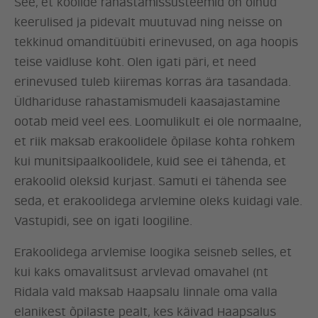
See, et koolide rahastamissüsteemid on olnud
keerulised ja pidevalt muutuvad ning neisse on
tekkinud omanditüübiti erinevused, on aga hoopis
teise vaidluse koht. Olen igati päri, et need
erinevused tuleb kiiremas korras ära tasandada.
Üldhariduse rahastamismudeli kaasajastamine
ootab meid veel ees. Loomulikult ei ole normaalne,
et riik maksab erakoolidele õpilase kohta rohkem
kui munitsipaalkoolidele, kuid see ei tähenda, et
erakoolid oleksid kurjast. Samuti ei tähenda see
seda, et erakoolidega arvlemine oleks kuidagi vale.
Vastupidi, see on igati loogiline.
Erakoolidega arvlemise loogika seisneb selles, et
kui kaks omavalitsust arvlevad omavahel (nt
Ridala vald maksab Haapsalu linnale oma valla
elanikest õpilaste pealt, kes käivad Haapsalus