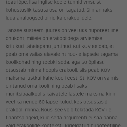
teatriõpe, lisa inglise keele tunnid vms), st
UUDISED
kohustuslik tasuta osa on tagatud. Siin annaks
luua analoogsed piirid ka erakoolidele.
LÖÖ KAASA
Tänase süsteemi juures on veel üks hüpoteetiline
KONTAKT
ohukoht, millele on erakoolidega arvlemise
kriitikud tähelepanu juhtinud. Kui KOV eeldab, et
peab oma vallas elavale nt 100-le lapsele tagama
koolikohad ning teebki seda, aga 60 õpilast
otsustab minna hoopis erakooli, siis peab KOV
maksma justkui kahe kooli eest. St, KOV on valmis
ehitanud oma kooli ning peab lisaks
munitsipaalkoolis käivatele lastele maksma kinni
veel ka nende 60 lapse kulud, kes otsustasid
erakooli minna. Nõus, see võib tekitada KOV-ile
finantspingeid, kuid seda argumenti ei saa panna
vaid erakoolide konteksti. Kirjeldatud hüpoteetiline