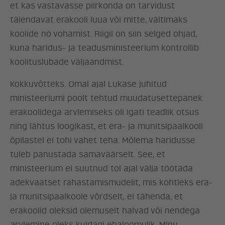
et kas vastavasse piirkonda on tarvidust
täiendavat erakooli luua või mitte, vältimaks
koolide nö vohamist. Riigil on siin selged ohjad,
kuna haridus- ja teadusministeerium kontrollib
koolituslubade väljaandmist.
Kokkuvõtteks. Omal ajal Lukase juhitud
ministeeriumi poolt tehtud muudatusettepanek
erakoolidega arvlemiseks oli igati teadlik otsus
ning lähtus loogikast, et era- ja munitsipaalkooli
õpilastel ei tohi vahet teha. Mõlema haridusse
tuleb panustada samaväärselt. See, et
ministeerium ei suutnud tol ajal välja töötada
adekvaatset rahastamismudelit, mis kohtleks era-
ja munitsipaalkoole võrdselt, ei tähenda, et
erakoolid oleksid olemuselt halvad või nendega