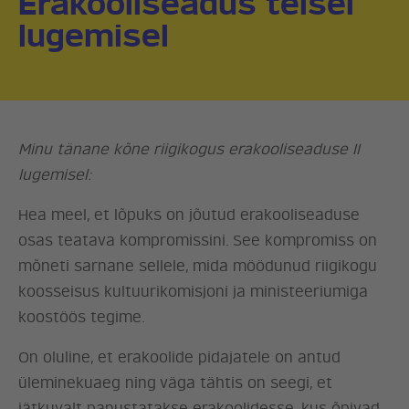
Erakooliseadus teisel
lugemisel
Minu tänane kõne riigikogus erakooliseaduse II
lugemisel:
Hea meel, et lõpuks on jõutud erakooliseaduse
osas teatava kompromissini. See kompromiss on
mõneti sarnane sellele, mida möödunud riigikogu
koosseisus kultuurikomisjoni ja ministeeriumiga
koostöös tegime.
On oluline, et erakoolide pidajatele on antud
üleminekuaeg ning väga tähtis on seegi, et