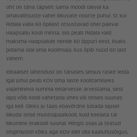
oht on täna täpselt sama moodi üleval ka
omavalitsuste vahel liikuvate noorte puhul. St kui
Ridala valla 60 õpilast otsustavad ühel päeval
Haapsallu kooli minna, siis peab Ridala vald
maksma Haapsalule nende 60 õppuri eest, lisaks
pidama ülal oma koolimaja, kus õpib nüüd 60 last
vähem.
Ideaalset lahendust on tänases seisus raske leida.
Igal juhul peab KOV oma laste koolitamiseks
vajamineva summa eelarvesse arvestama, sest
laps võib kooli vahetada ühes või teises suunas
iga kell. Oleks ju taas ebavõrdne lubada lapsel
liikuda teise munitsipaalkooli, kuid keelata tal
liikumine erakooli suunal. Mingis osas ja teatud
tingimustel võiks aga KOV-idel olla kaalutlusõigus,