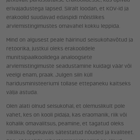
jätkuvalt panustatakse erakoolidesse, kus õpivad
erivajadustega lapsed. Siiralt loodan, et KOV-id ja
erakoolid suudavad edaspidi mõistlikes
arvlemistingimustes omavahel kokku leppida.
Mind on algusest peale häirinud seisukohavõtud ja
retoorika, justkui oleks erakoolidele
munitsipaalkoolidega analoogsete
arvlemistingimuste seadustamine kuidagi väär või
veelgi enam, praak. Julgen siin küll
haridusministeeriumi tollase ettepaneku kaitseks
välja astuda.
Olen alati olnud seisukohal, et olemuslikult pole
vahet, kes on kooli pidaja, kas eraomanik, riik või
kohalik omavalitsus, peamine, et tagatud oleks
riiklikus õppekavas sätestatud nõuded ja kvaliteet.