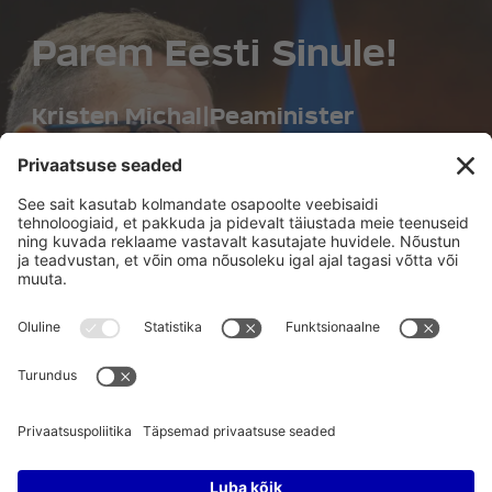
Parem Eesti Sinule!
Kristen Michal
|
Peaminister