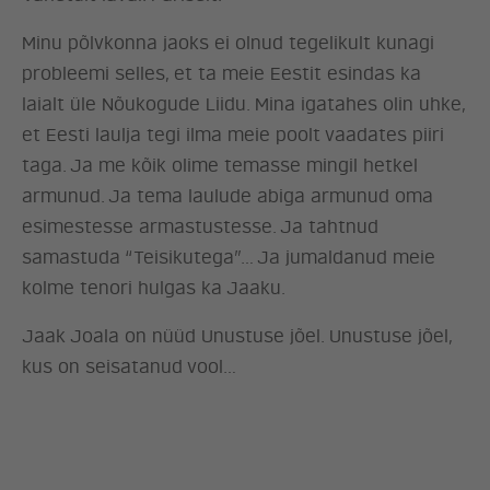
Minu põlvkonna jaoks ei olnud tegelikult kunagi
probleemi selles, et ta meie Eestit esindas ka
laialt üle Nõukogude Liidu. Mina igatahes olin uhke,
et Eesti laulja tegi ilma meie poolt vaadates piiri
taga. Ja me kõik olime temasse mingil hetkel
armunud. Ja tema laulude abiga armunud oma
esimestesse armastustesse. Ja tahtnud
samastuda “Teisikutega”… Ja jumaldanud meie
kolme tenori hulgas ka Jaaku.
Jaak Joala on nüüd Unustuse jõel. Unustuse jõel,
ERAKOND
kus on seisatanud vool…
UUDISED
LÖÖ KAASA