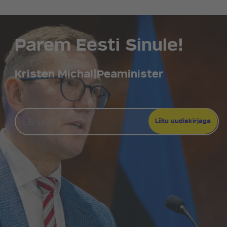
KONTAKT
Parem Eesti Sinule!
Kristen Michal
|
Peaminister