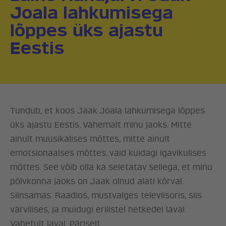
Joala lahkumisega
lõppes üks ajastu
Eestis
Tundub, et koos Jaak Joala lahkumisega lõppes
üks ajastu Eestis. Vähemalt minu jaoks. Mitte
ainult muusikalises mõttes, mitte ainult
emotsionaalses mõttes, vaid kuidagi igavikulises
mõttes. See võib olla ka seletatav sellega, et minu
põlvkonna jaoks on Jaak olnud alati kõrval.
Siinsamas. Raadios, mustvalges televiisoris, siis
värvilises, ja muidugi erilistel hetkedel laval.
Vahetult laval. Päriselt.