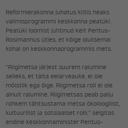
Reformierakonna juhatus kiitis heaks
valimisprogrammi keskkonna peatüki.
Peatüki loomist juhtinud Keit Pentus-
Rosimannus ütles, et kõige olulisemal
kohal on keskkonnaprogrammis mets.
“Riigimetsa järjest suurem raiumine
selleks, et täita eelarveauke, ei ole
mõistlik ega õige. Riigimetsa roll ei ole
ainult raiumine. Riigimetsas peab palju
rohkem tähtsustama metsa ökoloogilist,
kultuurilist ja sotsiaalset rolli,” selgitas
ERAKOND
endine keskkonnaminister Pentus-