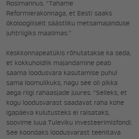
Rosimannus. “Tahame
UUDISED
Reformierakonnaga, et Eesti saaks
ökoloogiliselt säästliku metsamajanduse
LÖÖ KAASA
juhtriigiks maailmas.”
KONTAKT
Keskkonnapeatükis rõhutatakse ka seda,
et kokkuhoidlik majandamine peab
saama loodusvara kasutamise puhul
sama loomulikuks, nagu see oli pikka
aega riigi rahaasjade juures. “Selleks, et
kogu loodusvarast saadavat raha kohe
igapäeva kulutusteks ei raisataks,
soovime luua Tuleviku investeerimisfondi.
See koondaks loodusvarast teenitava