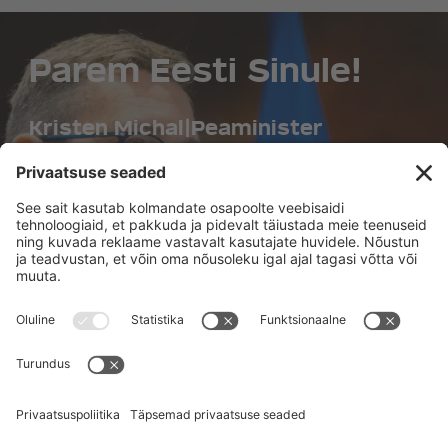
Parem Eesti Sinule!
Kristen Michal
|
Peaminister