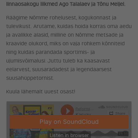
linnaosakogu liikmed Ago Talalaev ja Tõnu Meijel.
Räägime Nõmme rohelusest, kogukonnast ja
tulevikust. Arutame, kuidas hoida korras oma aedu
ja avalikke alasid, milline on Nõmme metsade ja
kraavide olukord, miks on vaja rohkem kõnniteid
ning kuidas parandada sportimis- ja
ujumisvõimalusi. Juttu tuleb ka kaasavast
eelarvest, suusaradadest ja legendaarsest
suusahüppetornist.
Kuula lähemalt uuest osast!