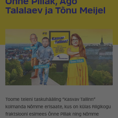
Õnne Pillak, Ago
Talalaev ja Tõnu Meijel
Toome teieni taskuhääling “Kasvav Tallinn”
kolmanda Nõmme erisaate, kus on külas Riigikogu
fraktsiooni esimees Õnne Pillak ning Nõmme