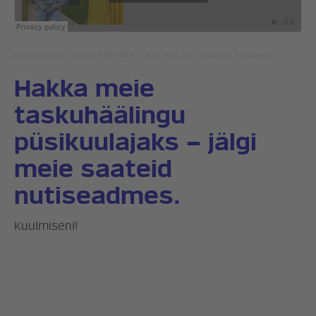
Reformierakond
·
Kasvav Tallinn #12 – Õnne Pillak, Ago Talalaev ja Tõnu Meijel
ERAKOND
Hakka meie
taskuhäälingu
UUDISED
püsikuulajaks – jälgi
LÖÖ KAASA
meie saateid
nutiseadmes.
KONTAKT
Kuulmiseni!