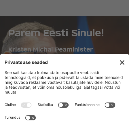
Parem Eesti Sinule!
Kristen Michal
|
Peaminister