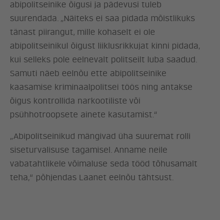
abipolitseinike õigusi ja pädevusi tuleb
suurendada. „Näiteks ei saa pidada mõistlikuks
tänast piirangut, mille kohaselt ei ole
abipolitseinikul õigust liiklusrikkujat kinni pidada,
kui selleks pole eelnevalt politseilt luba saadud.
Samuti näeb eelnõu ette abipolitseinike
kaasamise kriminaalpolitsei töös ning antakse
õigus kontrollida narkootiliste või
psühhotroopsete ainete kasutamist.“
„Abipolitseinikud mängivad üha suuremat rolli
siseturvalisuse tagamisel. Anname neile
vabatahtlikele võimaluse seda tööd tõhusamalt
teha,“ põhjendas Laanet eelnõu tähtsust.