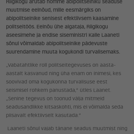
Riigikogu arutab homme abipolitseiniku seaduse
muutmise eelnõud, mille eesmärgiks on
abipolitseinike senisest efektiivsem kaasamine
politseitöös. Eelnõu ühe algataja, Riigikogu
aseesimehe ja endise siseministri Kalle Laaneti
sõnul võimaldab abipolitseinike pädevuste
suurendamine muuta kogukondi turvalisemaks.
ERAKOND
„Vabatahtlike roll politseitegevuses on aasta-
aastalt kasvanud ning üha enam on inimesi, kes
UUDISED
soovivad oma kogukonna turvalisuse eest
seismisel rohkem panustada,“ ütles Laanet.
LÖÖ KAASA
„Senine tegevus on toonud välja mitmeid
seadusandlikke kitsaskohti, mis ei võimalda seda
piisavalt efektiivselt kasutada.“
KONTAKT
Laaneti sõnul vajab tänane seadus muutmist ning