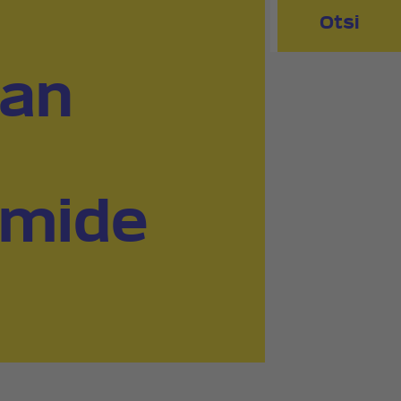
Otsi
tan
rmide