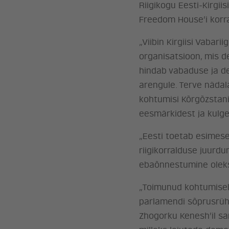
Riigikogu Eesti-Kirgii
Freedom House’i korr
„Viibin Kirgiisi Vaba
organisatsioon, mis 
hindab vabaduse ja de
arengule. Terve nädal
kohtumisi Kõrgõzstani 
eesmärkidest ja kulg
„Eesti toetab esimese
riigikorralduse juurdu
ebaõnnestumine oleks 
„Toimunud kohtumisel p
parlamendi sõprusrüh
Zhogorku Kenesh’il sar