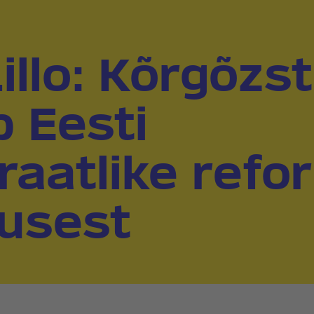
illo: Kõrgõzs
b Eesti
aatlike refo
usest