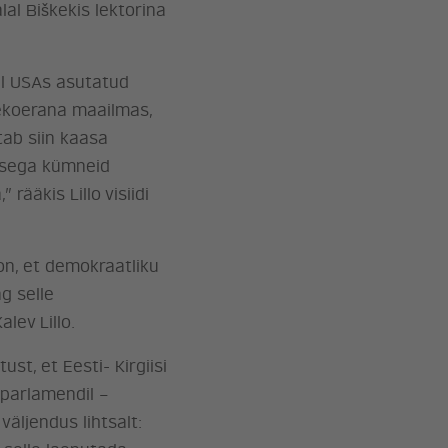
lal Biškekis lektorina
al USAs asutatud
vekoerana maailmas,
tab siin kaasa
tisega kümneid
ääkis Lillo visiidi
on, et demokraatliku
g selle
lev Lillo.
st, et Eesti- Kirgiisi
parlamendil –
äljendus lihtsalt: