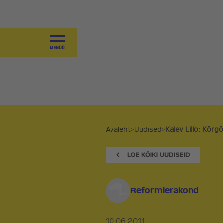
JUHTIMINE
VALITSEMINE
KOALITSIOONILEPE 2025-2027
VÄÄRTUSED
SAAVUTUSED
PROGRAMM
Avaleht
>
Uudised
>
Kalev Lillo: Kõrg
PÕHIKIRI
KOALITSIOONID JA
VALIMISPLATVORMID
Reformierakond
AJALUGU
10.06.2011