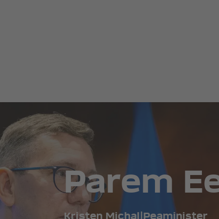
Parem Ees
Kristen Michal
|
Peaminister