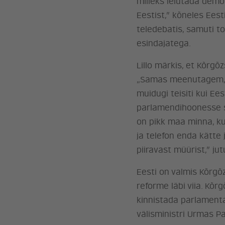
milleks leiutada demo
Eestist,” kõneles Eest
teledebatis, samuti t
esindajatega.
Lillo märkis, et Kõrg
„Samas meenutagem, ku
muidugi teisiti kui Ees
parlamendihoonesse si
on pikk maa minna, ku
ja telefon enda kätte
piiravast müürist,” jut
Eesti on valmis Kõrgõ
reforme läbi viia. Kõ
kinnistada parlamentaa
välisministri Urmas P