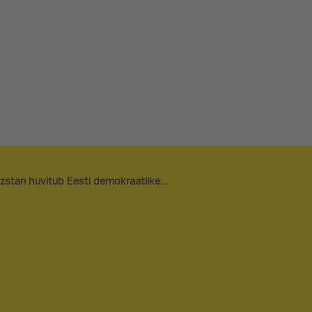
ARVAMUSARTIKLID
LIITU ERAKO
UUDISARTIKLID
TOETA
PODCAST
FÄNNIPOOD
REFORMINOO
NAIRE
SEENIORIDE 
õzstan huvitub Eesti demokraatlike...
ORAVAVÕRK