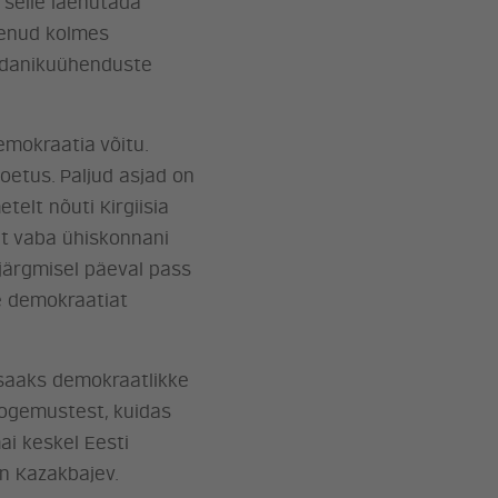
 selle laenutada
alenud kolmes
kodanikuühenduste
emokraatia võitu.
oetus. Paljud asjad on
etelt nõuti Kirgiisia
et vaba ühiskonnani
järgmisel päeval pass
e demokraatiat
 saaks demokraatlikke
 kogemustest, kuidas
ai keskel Eesti
n Kazakbajev.