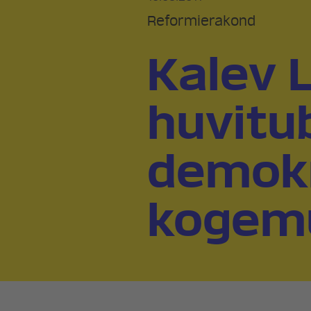
Reformierakond
Kalev L
huvitu
demokr
kogem