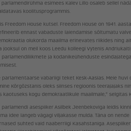
si parlamendirühma esimees Kalev Lillo osaleb sellel näda
aldatavas koolitusprogrammis.
riigis Freedom House kutsel. Freedom House on 1941. aast
defineerib ennast vabaduste laiendamise sõltumatu val
mokraatia olukorda maailma erinevates riikides ning ai
a jooksul on meil koos Leedu kolleegi Vytenis Andriukai
parlamendiliikmete ja kodanikeühenduste esindajatega,” r
emisest.
 parlamentaarse vabariigi teket Kesk-Aasias. Meie huvi 
mine Kõrgõzstanis oleks siinses regioonis teerajajaks nin
kaotuseks kogu demokraatlikule maailmale,” selgitas Ka
arlamendi asespiiker Asilbek Jeenbekoviga leidis kinnitu
ma idee langeb vägagi viljakasse mulda. Täna on nende 
nased suhted vaid naaberriigi Kasahstaniga. Asespiiker v