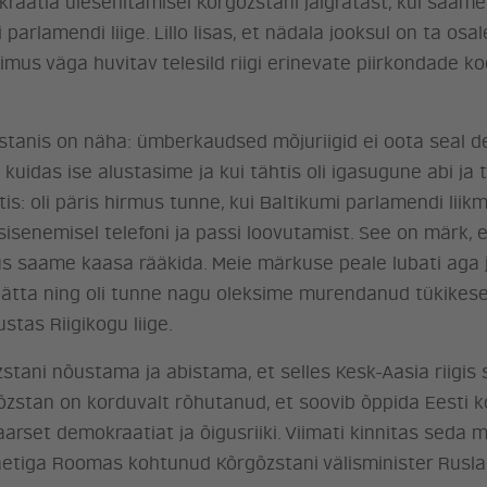
kraatia ülesehitamisel Kõrgõzstani jalgratast, kui saame
i parlamendi liige. Lillo lisas, et nädala jooksul on ta os
oimus väga huvitav telesild riigi erinevate piirkondade 
õzstanis on näha: ümberkaudsed mõjuriigid ei oota seal d
idas ise alustasime ja kui tähtis oli igasugune abi ja t
tis: oli päris hirmus tunne, kui Baltikumi parlamendi liikm
senemisel telefoni ja passi loovutamist. See on märk, 
s saame kaasa rääkida. Meie märkuse peale lubati aga 
 jätta ning oli tunne nagu oleksime murendanud tükikes
ustas Riigikogu liige.
zstani nõustama ja abistama, et selles Kesk-Aasia riigis
rgõzstan on korduvalt rõhutanud, et soovib õppida Eesti
rset demokraatiat ja õigusriiki. Viimati kinnitas seda m
aetiga Roomas kohtunud Kõrgõzstani välisminister Rusla