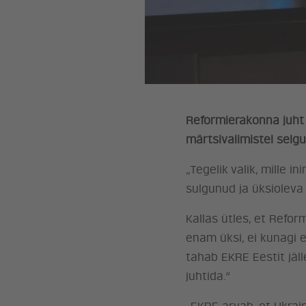
Reformierakonna juht 
märtsivalimistel selg
„Tegelik valik, mille 
sulgunud ja üksioleva t
Kallas ütles, et Refor
enam üksi, ei kunagi 
tahab EKRE Eestit jäll
juhtida.“