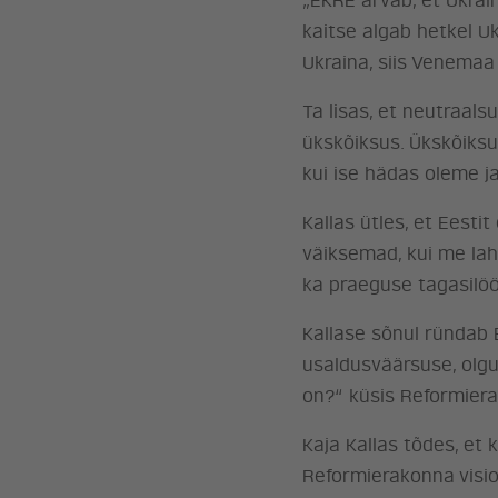
„EKRE arvab, et Ukrai
kaitse algab hetkel U
Ukraina, siis Venemaa 
Ta lisas, et neutraals
ükskõiksus. Ükskõiksus
kui ise hädas oleme ja
Kallas ütles, et Eest
väiksemad, kui me lah
ka praeguse tagasilöö
Kallase sõnul ründab E
usaldusväärsuse, olgu 
on?“ küsis Reformiera
Kaja Kallas tõdes, et 
Reformierakonna visi