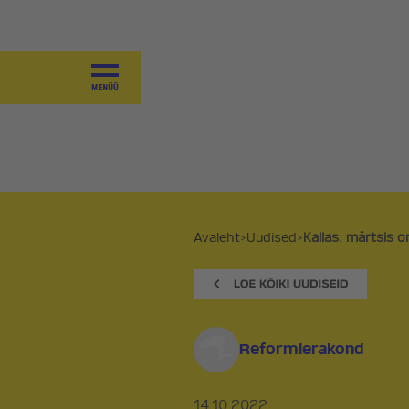
JUHTIMINE
VALITSEMINE
KOALITSIOONILEPE 2025-2027
VÄÄRTUSED
SAAVUTUSED
PROGRAMM
Avaleht
>
Uudised
>
Kallas: märtsis on
PÕHIKIRI
KOALITSIOONID JA
VALIMISPLATVORMID
Reformierakond
AJALUGU
14.10.2022