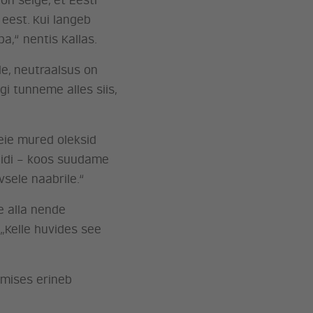
on selge, et Eesti
eest. Kui langeb
a,“ nentis Kallas.
de, neutraalsus on
gi tunneme alles siis,
meie mured oleksid
upidi – koos suudame
vsele naabrile.“
se alla nende
 „Kelle huvides see
damises erineb