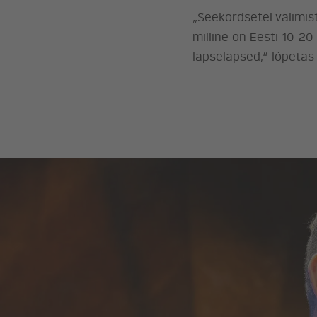
„Seekordsetel valimist
milline on Eesti 10-20
lapselapsed,“ lõpetas 