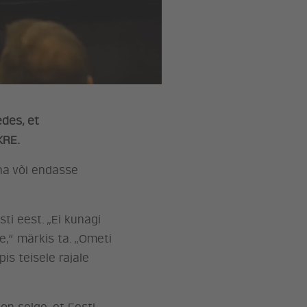
des, et
KRE.
nna või endasse
ti eest. „Ei kunagi
,“ märkis ta. „Ometi
is teisele rajale