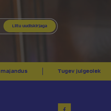
majandus
Tugev julgeolek
sja