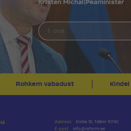
Kristen Michal
|
Peaminister
Rohkem vabadust
Kindel 
ee
Telefon:
+372 507 3113
Pressikontakt:
Sander & Ole
Aadress:
Endla 16, Tallinn 10142
GU
E-post:
info@reform.ee