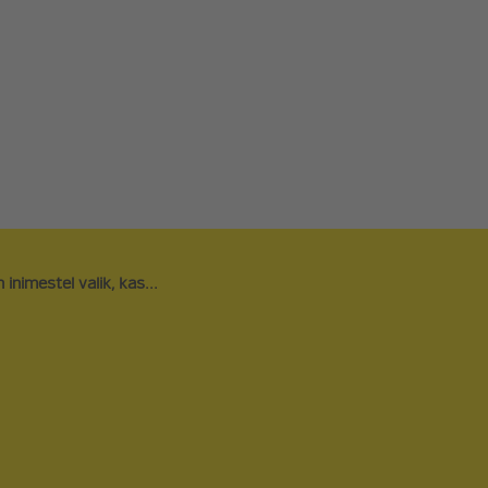
ARVAMUSARTIKLID
LIITU ERAKO
UUDISARTIKLID
TOETA
PODCAST
FÄNNIPOOD
REFORMINOO
NAIRE
SEENIORIDE 
 inimestel valik, kas...
ORAVAVÕRK