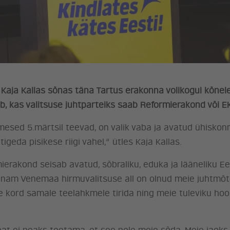
Kaja Kallas sõnas täna Tartus erakonna volikogul kõnele
ub, kas valitsuse juhtparteiks saab Reformierakond või E
inimesed 5.märtsil teevad, on valik vaba ja avatud ühisko
igeda pisikese riigi vahel,“ ütles Kaja Kallas.
mierakond seisab avatud, sõbraliku, eduka ja lääneliku Ees
enam Venemaa hirmuvalitsuse all on olnud meie juhtmõte
e kord samale teelahkmele tirida ning meie tuleviku hoop