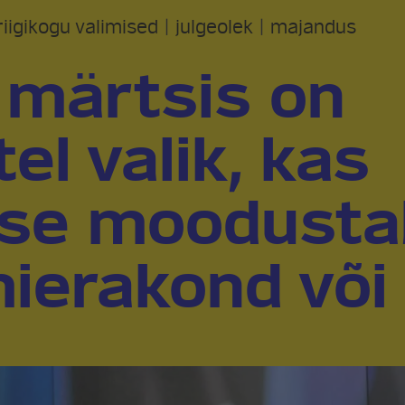
iigikogu valimised
|
julgeolek
|
majandus
: märtsis on
el valik, kas
use moodusta
ierakond või