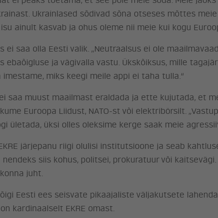
nat ei peaks toetama, et see pole meie sõda. Meie jaoks 
krainast. Ukrainlased sõdivad sõna otseses mõttes meie 
isu ainult kasvab ja ohus oleme nii meie kui kogu Euroop
us ei saa olla Eesti valik. „Neutraalsus ei ole maailmavaa
 ebaõigluse ja vägivalla vastu. Ükskõiksus, mille tagajär
 imestame, miks keegi meile appi ei taha tulla.“
it ei saa muust maailmast eraldada ja ette kujutada, et 
kume Euroopa Liidust, NATO-st või elektribörsilt. „Vast
gi ületada, üksi olles oleksime kerge saak meie agressii
KRE järjepanu riigi olulisi institutsioone ja seab kahtlu
nendeks siis kohus, politsei, prokuratuur või kaitsevägi.
konna juht.
kõigi Eesti ees seisvate pikaajaliste väljakutsete lahen
oon kardinaalselt EKRE omast.