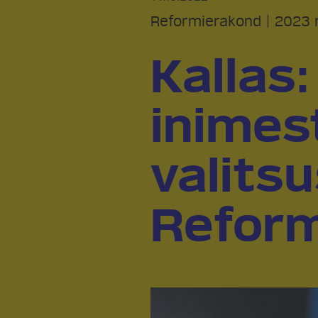
Reformierakond
|
2023 r
Kallas
inimest
valits
Reform