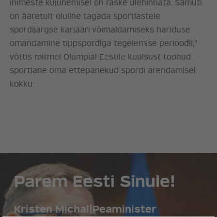
inimeste kujunemisel on raske ülehinnata. Samuti
on ääretult oluline tagada sportlastele
spordijärgse karjääri võimaldamiseks hariduse
omandamine tippspordiga tegelemise perioodil,”
võttis mitmel Olümpial Eestile kuulsust toonud
sportlane oma ettepanekud spordi arendamisel
kokku.
Parem Eesti Sinule!
Kristen Michal
|
Peaminister