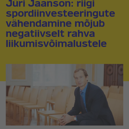
Jüri Jaanson: riigi
spordiinvesteeringute
vähendamine mõjub
negatiivselt rahva
liikumisvõimalustele