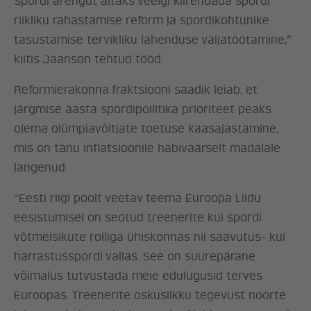
Spordi arengut aitaks veelgi kiirendada spordi
LÖÖ KAASA
riikliku rahastamise reform ja spordikohtunike
tasustamise tervikliku lahenduse väljatöötamine,”
KONTAKT
kiitis Jaanson tehtud tööd.
Reformierakonna fraktsiooni saadik leiab, et
järgmise aasta spordipoliitika prioriteet peaks
olema olümpiavõitjate toetuse kaasajastamine,
mis on tänu inflatsioonile häbiväärselt madalale
langenud.
“Eesti riigi poolt veetav teema Euroopa Liidu
eesistumisel on seotud treenerite kui spordi
võtmeisikute rolliga ühiskonnas nii saavutus- kui
harrastusspordi vallas. See on suurepärane
võimalus tutvustada meie edulugusid terves
Euroopas. Treenerite oskuslikku tegevust noorte