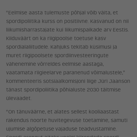
“Eelmise aasta tulemuste põhjal võib väita, et
spordipoliitika kurss on positiivne. Kasvanud on nii
liikumisharrastajate kui liikumispaikade arv Eestis.
Kiiduväärt on ka riigipoolse toetuse kasv
spordialaliitudele. Kahjuks tekitab küsimusi ja
muret riigipoolsete spordiinvesteeringute
vähenemine võrreldes eelmise aastaga,
vaatamata riigieelarve paranenud võimalustele,”
kommenteeris sotsiaalkomisjoni liige Jüri Jaanson
tänast spordipoliitika põhialuste 2030 täitmise
ülevaadet.
ERAKOND
“On tänuväärne, et alates sellest kooliaastast
rakendus noorte huvitegevuse toetamine, samuti
UUDISED
ujumise algõpetuse vajaduse teadvustamine.