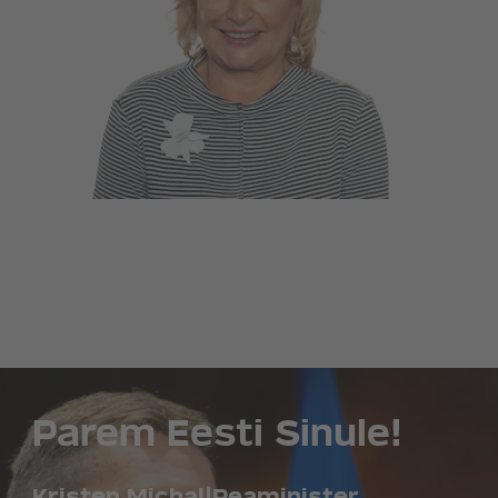
Parem Eesti Sinule!
Kristen Michal
|
Peaminister