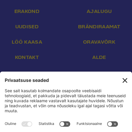
ERAKOND
AJALUGU
UUDISED
BRÄNDIRAAMAT
LÖÖ KAASA
ORAVAVÕRK
KONTAKT
ALDE
Aadress:
Endla 16, Tallinn 10142
E-post:
info@reform.ee
Telefon:
+372 507 3113
Konto nr:
EE532200221002169472
Saaja:
Eesti Reformierakond
Pank:
Swedbank
BIC:
HABAEE2X
reform.ee kasutustingimused:
Privaatsuspoliitika