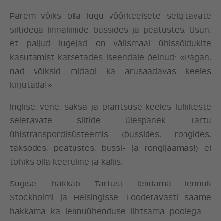
Parem võiks olla lugu võõrkeelsete selgitavate
siltidega linnaliinide bussides ja peatustes. Usun,
et paljud lugejad on välismaal ühissõidukite
kasutamist katsetades iseendale öelnud: «Pagan,
nad võiksid midagi ka arusaadavas keeles
kirjutada!»
Inglise, vene, saksa ja prantsuse keeles lühikeste
ERAKOND
seletavate siltide ülespanek Tartu
ühistranspordisüsteemis (bussides, rongides,
taksodes, peatustes, bussi- ja rongijaamas!) ei
UUDISED
tohiks olla keeruline ja kallis.
LÖÖ KAASA
Sügisel hakkab Tartust lendama lennuk
Stockholmi ja Helsingisse. Loodetavasti saame
KONTAKT
hakkama ka lennuühenduse lihtsama poolega –