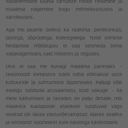
vabanemisele kaasa tartlaste rohke reisimine ja
maailma nägemine kogu mitmekesisuses ja
värvilisuses.
Aga me peame sellest ka rääkima: perekonnas,
lastega, sõpradega, kolleegidega. Teise inimese
hindamise mõõdupuu ei saa seisneda tema
väljanägemises, vaid mõtetes ja tegudes.
Üksi ei saa me kunagi maailma parimaks –
teistmoodi inimestes tuleb näha võimalust uute
kultuuride ja suhtumiste õppimiseks. Paljugi võib
esialgu tunduda arusaamatu, kuid uskuge – ka
meie käitumises ja tavades on palju detaile, mis
maakera kuklapoole elanikele tunduvad väga
veidrad või lausa vastuvõetamatud. Alates sealiha
ja verivorsti söömisest kuni naistega kätlemiseni.