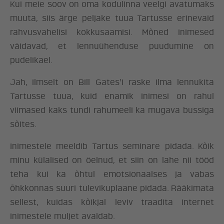
Kui meie soov on oma kodulinna veelgi avatumaks
muuta, siis ärge peljake tuua Tartusse erinevaid
rahvusvahelisi kokkusaamisi. Mõned inimesed
väidavad, et lennuühenduse puudumine on
pudelikael.
Jah, ilmselt on Bill Gates’i raske ilma lennukita
Tartusse tuua, kuid enamik inimesi on rahul
viimased kaks tundi rahumeeli ka mugava bussiga
sõites.
Inimestele meeldib Tartus seminare pidada. Kõik
minu külalised on öelnud, et siin on lahe nii tööd
teha kui ka õhtul emotsionaalses ja vabas
õhkkonnas suuri tulevikuplaane pidada. Rääkimata
sellest, kuidas kõikjal leviv traadita internet
inimestele muljet avaldab.