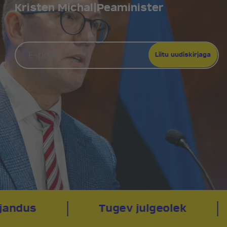
Kristen Michal
|
Peaminister
andus
Tugev julgeolek