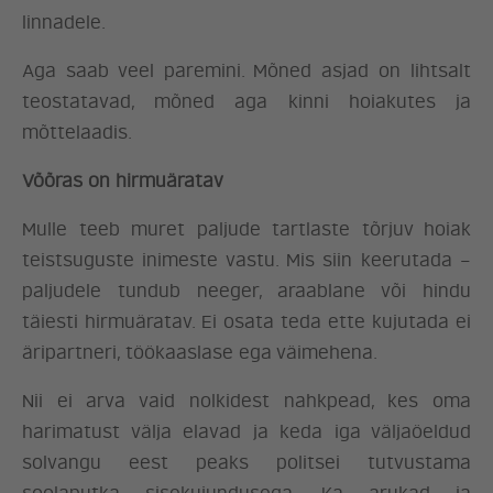
linnadele.
Aga saab veel paremini. Mõned asjad on lihtsalt
teostatavad, mõned aga kinni hoiakutes ja
mõttelaadis.
Võõras on hirmuäratav
Mulle teeb muret paljude tartlaste tõrjuv hoiak
teistsuguste inimeste vastu. Mis siin keerutada –
paljudele tundub neeger, araablane või hindu
täiesti hirmuäratav. Ei osata teda ette kujutada ei
äripartneri, töökaaslase ega väimehena.
Nii ei arva vaid nolkidest nahkpead, kes oma
harimatust välja elavad ja keda iga väljaöeldud
solvangu eest peaks politsei tutvustama