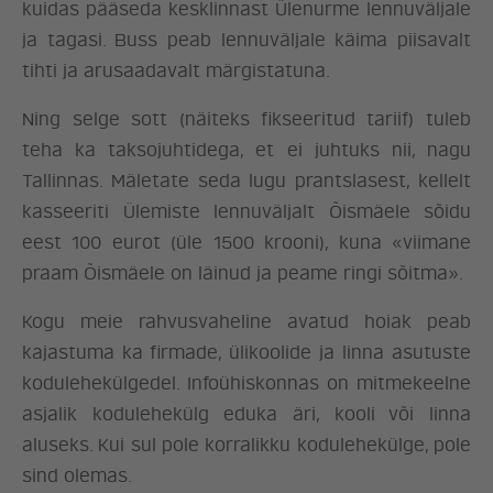
kuidas pääseda kesklinnast Ülenurme lennuväljale
ja tagasi. Buss peab lennuväljale käima piisavalt
tihti ja arusaadavalt märgistatuna.
Ning selge sott (näiteks fikseeritud tariif) tuleb
teha ka taksojuhtidega, et ei juhtuks nii, nagu
Tallinnas. Mäletate seda lugu prantslasest, kellelt
kasseeriti Ülemiste lennuväljalt Õismäele sõidu
eest 100 eurot (üle 1500 krooni), kuna «viimane
praam Õismäele on läinud ja peame ringi sõitma».
Kogu meie rahvusvaheline avatud hoiak peab
kajastuma ka firmade, ülikoolide ja linna asutuste
kodulehekülgedel. Infoühiskonnas on mitmekeelne
asjalik kodulehekülg eduka äri, kooli või linna
aluseks. Kui sul pole korralikku kodulehekülge, pole
sind olemas.