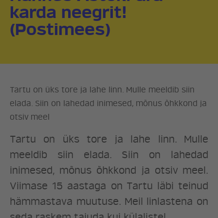
karda neegrit!
(Postimees)
Tartu on üks tore ja lahe linn. Mulle meeldib siin
elada. Siin on lahedad inimesed, mõnus õhkkond ja
otsiv meel
Tartu on üks tore ja lahe linn. Mulle
meeldib siin elada. Siin on lahedad
inimesed, mõnus õhkkond ja otsiv meel.
Viimase 15 aastaga on Tartu läbi teinud
hämmastava muutuse. Meil linlastena on
seda raskem tajuda kui külalistel.