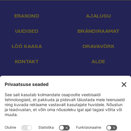
ERAKOND
AJALUGU
UUDISED
BRÄNDIRAAMAT
LÖÖ KAASA
ORAVAVÕRK
KONTAKT
ALDE
Aadress:
Endla 16, Tallinn 10142
E-post:
info@reform.ee
Telefon:
+372 507 3113
Konto nr:
EE532200221002169472
Saaja:
Eesti Reformierakond
Pank:
Swedbank
BIC:
HABAEE2X