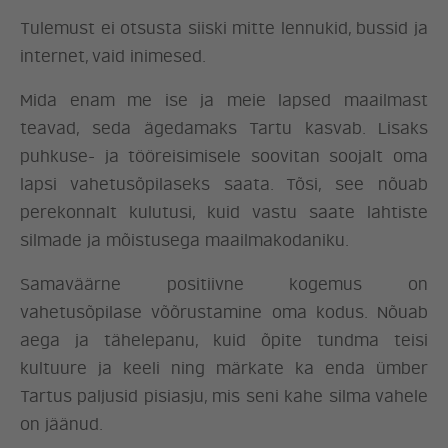
Tulemust ei otsusta siiski mitte lennukid, bussid ja
internet, vaid inimesed.
Mida enam me ise ja meie lapsed maailmast
teavad, seda ägedamaks Tartu kasvab. Lisaks
puhkuse- ja tööreisimisele soovitan soojalt oma
lapsi vahetusõpilaseks saata. Tõsi, see nõuab
perekonnalt kulutusi, kuid vastu saate lahtiste
silmade ja mõistusega maailmakodaniku.
Samaväärne positiivne kogemus on
vahetusõpilase võõrustamine oma kodus. Nõuab
aega ja tähelepanu, kuid õpite tundma teisi
kultuure ja keeli ning märkate ka enda ümber
Tartus paljusid pisiasju, mis seni kahe silma vahele
on jäänud.