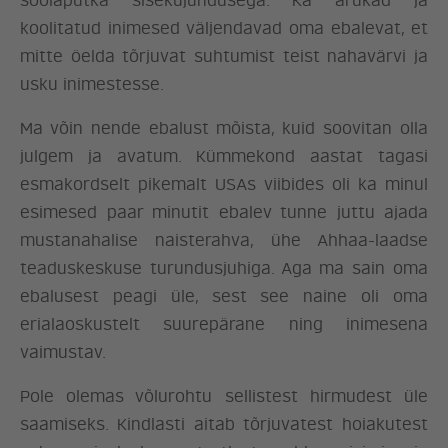
soolaputka sisekujundusega. Ka arukad ja
koolitatud inimesed väljendavad oma ebalevat, et
mitte öelda tõrjuvat suhtumist teist nahavärvi ja
usku inimestesse.
Ma võin nende ebalust mõista, kuid soovitan olla
julgem ja avatum. Kümmekond aastat tagasi
esmakordselt pikemalt USAs viibides oli ka minul
esimesed paar minutit ebalev tunne juttu ajada
mustanahalise naisterahva, ühe Ahhaa-laadse
teaduskeskuse turundusjuhiga. Aga ma sain oma
ebalusest peagi üle, sest see naine oli oma
erialaoskustelt suurepärane ning inimesena
vaimustav.
Pole olemas võlurohtu sellistest hirmudest üle
saamiseks. Kindlasti aitab tõrjuvatest hoiakutest