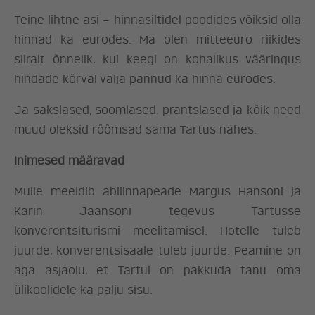
Teine lihtne asi – hinnasiltidel poodides võiksid olla
hinnad ka eurodes. Ma olen mitteeuro riikides
siiralt õnnelik, kui keegi on kohalikus vääringus
hindade kõrval välja pannud ka hinna eurodes.
Ja sakslased, soomlased, prantslased ja kõik need
muud oleksid rõõmsad sama Tartus nähes.
Inimesed määravad
Mulle meeldib abilinnapeade Margus Hansoni ja
Karin Jaansoni tegevus Tartusse
konverentsiturismi meelitamisel. Hotelle tuleb
juurde, konverentsisaale tuleb juurde. Peamine on
aga asjaolu, et Tartul on pakkuda tänu oma
ülikoolidele ka palju sisu.