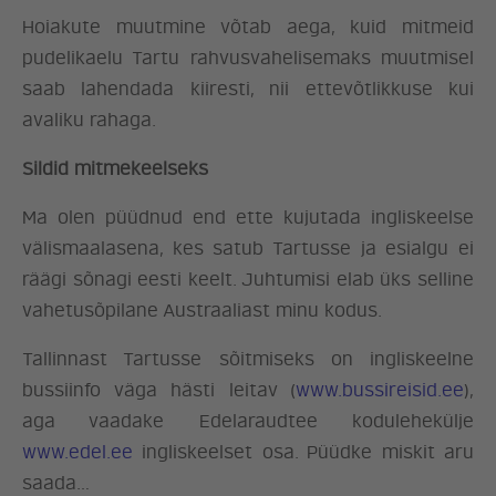
Hoiakute muutmine võtab aega, kuid mitmeid
pudelikaelu Tartu rahvusvahelisemaks muutmisel
saab lahendada kiiresti, nii ettevõtlikkuse kui
avaliku rahaga.
Sildid mitmekeelseks
Ma olen püüdnud end ette kujutada ingliskeelse
välismaalasena, kes satub Tartusse ja esialgu ei
räägi sõnagi eesti keelt. Juhtumisi elab üks selline
vahetusõpilane Austraaliast minu kodus.
Tallinnast Tartusse sõitmiseks on ingliskeelne
bussiinfo väga hästi leitav (
www.bussireisid.ee
),
aga vaadake Edelaraudtee kodulehekülje
www.edel.ee
ingliskeelset osa. Püüdke miskit aru
saada…