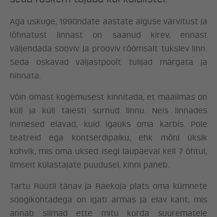
Aga uskuge, 1990ndate aastate alguse värvitust ja
lõhnatust linnast on saanud kirev, ennast
väljendada sooviv ja prooviv rõõmsalt tukslev linn.
Seda oskavad väljastpoolt tulijad märgata ja
hinnata.
Võin omast kogemusest kinnitada, et maailmas on
küll ja küll täiesti surnud linnu. Neis linnades
inimesed elavad, kuid igaüks oma karbis. Pole
teatreid ega kontserdipaiku, ehk mõni üksik
kohvik, mis oma uksed isegi laupäeval kell 7 õhtul,
ilmselt külastajate puudusel, kinni paneb.
Tartu Rüütli tänav ja Raekoja plats oma kümnete
söögikohtadega on igati armas ja elav kant, mis
annab silmad ette mitu korda suurematele