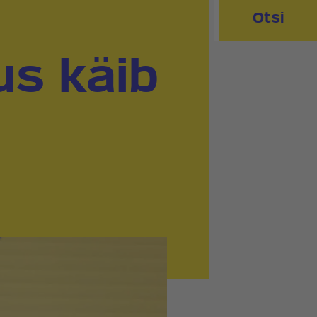
Otsi
us käib