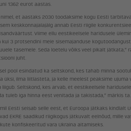
kuni 1362 eurot aastas.
 nimel, et aastaks 2030 toodaksime kogu Eesti tarbitav
iksem keskkonnajalajälg annab Eesti riigile konkurentsie
isandväärtust. Viime ellu eestikeelsele haridusele ülem
m kui 3 protsendini meie sisemajanduse kogutoodangust.
uele tasemele. Seda loetelu võiks veel pikalt jätkata,” r
siooni juht.
eisel pool esindatud ka seltskond, kes tahab minna sootu
 üksi, ilma liitlasteta, ja kelle meelest peaksime ujuma 
liigub. Seltskond, kes arvab, et eestikeelsele haridusel
 tuleb iga hinna eest venitada ja takistada,” märkis ta.
l, mil Eesti seisab selle eest, et Euroopa jätkaks kindlalt
avad EKRE saadikud riigikogus jätkuvalt eelnõud, mille v
ute konfiskeeritud vara Ukraina aitamiseks.