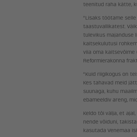
teenitud raha kätte, 
“Lisaks töötame selle
taastuvallikatest. Vä
tulevikus majanduse l
kaitsekulutusi rohke
viia oma kaitsevõime u
Reformierakonna frakt
“Kuid riigikogus on t
Kes tahavad meid jätta
suunaga, kuhu maailm 
ebameeldiv areng, mida
Keldo tõi välja, et aja
nende võiduni, takist
kasutada Venemaa isik