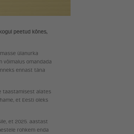
dkogul peetud kõnes,
remasse ülanurka
l on võimalus omandada
tunneks ennast täna
e taastamisest alates
ahame, et Eesti oleks
ile, et 2025. aastast
imestele rohkem enda