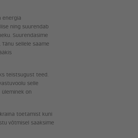
a energia
elise ning suurendab
ineku. Suurendasime
 Tänu sellele saame
ääkis
ks teistsugust teed.
vastuvoolu selle
e üleminek on
 Ukraina toetamist kuni
astu võtmisel saaksime