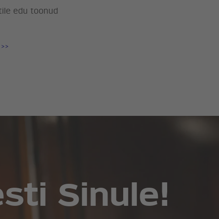
tile edu toonud
 >>
ti Sinule!