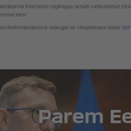
mierakonna fraktsioon riigikogus seisab vankumatult Ees
rtuste eest.
sel Reformierakonna üldkogul on täispikkuses leitav
SIIT
Parem Ees