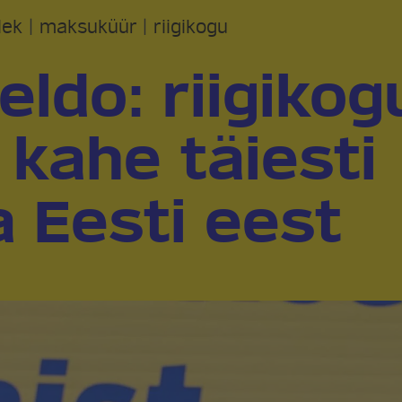
lek
|
maksuküür
|
riigikogu
eldo: riigikog
 kahe täiesti
a Eesti eest