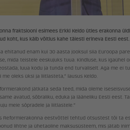
onna fraktsiooni esimees Erkki Keldo ütles erakonna ül
ud koht, kus käib võitlus kahe täiesti erineva Eesti eest.
ja ehitanud enam kui 30 aasta jooksul siia Euroopa pa
se, mida teistele eeskujuks tuua. Kindluse, kus igaühe
eostada, luua kodu ja tunda end turvaliselt. Aga me ei 
i me oleks üksi ja liitlasteta,” lausus Keldo.
formierakond jätkata seda teed, mida oleme iseseisvus
same avatud, sõbraliku, eduka ja lääneliku Eesti eest. T
ju meie sõpradele ja liitlastele.”
us Reformierakonna eestvõttel tehtud otsustest tõi ta es
oonud lihtne ja ühetaoline maksusüsteem, mis jätab in