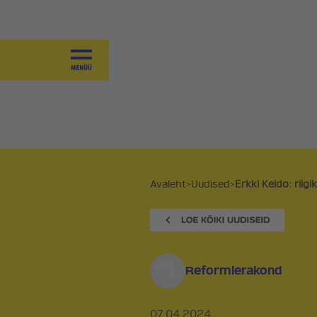
JUHTIMINE
VALITSEMINE
KOALITSIOONILEPE 2025-2027
VÄÄRTUSED
SAAVUTUSED
PROGRAMM
Avaleht
>
Uudised
>
Erkki Keldo: riigi
PÕHIKIRI
KOALITSIOONID JA
VALIMISPLATVORMID
Reformierakond
AJALUGU
07.04.2024