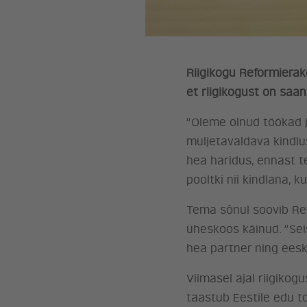
Riigikogu Reformierak
et riigikogust on saan
“Oleme olnud töökad 
muljetavaldava kindlu
hea haridus, ennast t
pooltki nii kindlana, ku
Tema sõnul soovib Re
üheskoos käinud. “Sei
hea partner ning eesku
Viimasel ajal riigikog
taastub Eestile edu t