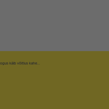
ARVAMUSARTIKLID
LIITU ERAKO
UUDISARTIKLID
TOETA
PODCAST
FÄNNIPOOD
REFORMINOO
NAIRE
SEENIORIDE 
kogus käib võitlus kahe...
ORAVAVÕRK