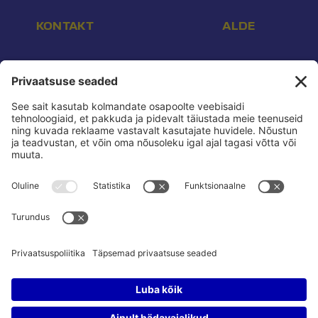
KONTAKT
ALDE
Aadress:
Endla 16, Tallinn 10142
E-post:
info@reform.ee
Telefon:
+372 507 3113
Konto nr:
EE532200221002169472
Saaja:
Eesti Reformierakond
Pank:
Swedbank
BIC:
HABAEE2X
reform.ee kasutustingimused:
Privaatsuspoliitika
Privaatsusseaded:
Vaata ja muuda
Pressikontakt:
Sander & Olesja
Poliitreklaamide läbipaistvus:
Reklaamiinfo