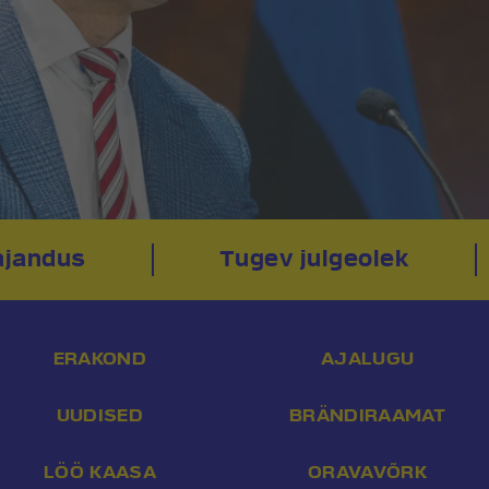
jandus
Tugev julgeolek
ERAKOND
AJALUGU
UUDISED
BRÄNDIRAAMAT
LÖÖ KAASA
ORAVAVÕRK