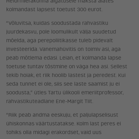
Reformierakonna algatusele maksta alates
kolmandast lapsest toetust 300 eurot.
“Võluvitsa, kuidas soodustada rahvastiku
juurdekasvu, pole loomulikult välja suudetud
mõelda, aga perepoliitikasse tuleb pidevalt
investeerida. Vanemahüvitis on toimiv asi, aga
peab mõtlema edasi. Leian, et kolmanda lapse
toetuse tuntav tõstmine on väga hea asi. Sellest
tekib hoiak, et riik hoolib lastest ja peredest. Kui
seda tunnet ei ole, siis see laste saamist ju ei
soodusta,” ütles Tartu ülikooli emeriitprofessor,
rahvastikuteadlane Ene-Margit Tiit.
“Riik peab andma eeskuju, et paljulapselisust
ühiskonnas väärtustatakse. Kolm last peres ei
tohiks olla midagi erakordset, vaid uus