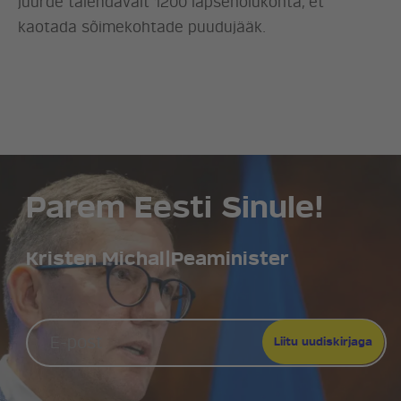
juurde täiendavalt 1200 lapsehoiukohta, et
kaotada sõimekohtade puudujääk.
Parem Eesti Sinule!
Kristen Michal
|
Peaminister