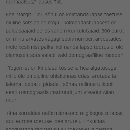
normaalsus,” lausus Tiit.
Ene-Margit Tiidu sõnul on kolmanda lapse toetusel
oluline sotsiaalne mõju. “Kolmandast lapsest on
palgasaajaid peres vähem kui kulutajaid. 300 eurot
on minu arvates vägagi sobiv number, arvestades
meie keskmist palka. Kolmanda lapse toetus ei ole
olemuselt sotsiaalabi, vaid demograafiline meede.”
“Tegemist on kindlasti tõsise ja hea algatusega,
mille üle on oluline ühiskonnas edasi arutada ja
laiemat debatti pidada,” sõnas Tallinna Ülikooli
Eesti Demograafia Instituudi juhtivteadur Allan
Puur.
ERAKOND
Täna korraldas Reformierakond Riigikogus 3. lapse
300 eurose toetuse idee arutelu – “Kuidas
UUDISED
soodustada rahvastiku juurdekasvu ja tagada