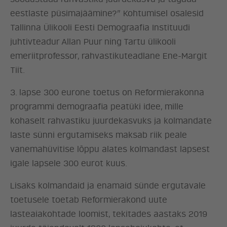
eestlaste püsimajäämine?” Kohtumisel osalesid
LÖÖ KAASA
Tallinna Ülikooli Eesti Demograafia Instituudi
juhtivteadur Allan Puur ning Tartu ülikooli
emeriitprofessor, rahvastikuteadlane Ene-Margit
KONTAKT
Tiit.
3. lapse 300 eurone toetus on Reformierakonna
programmi demograafia peatüki idee, mille
kohaselt rahvastiku juurdekasvuks ja kolmandate
laste sünni ergutamiseks maksab riik peale
vanemahüvitise lõppu alates kolmandast lapsest
igale lapsele 300 eurot kuus.
Lisaks kolmandaid ja enamaid sünde ergutavale
toetusele toetab Reformierakond uute
lasteaiakohtade loomist, tekitades aastaks 2019