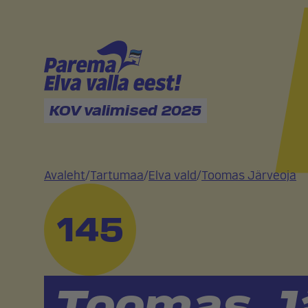
KOV valimised 2025
Avaleht
/
Tartumaa
/
Elva vald
/
Toomas Järveoja
145
Toomas J