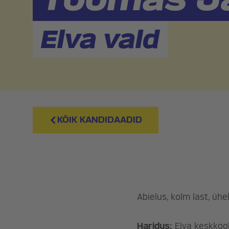
Elva vald
KÕIK KANDIDAADID
Abielus, kolm last, üh
Haridus:
Elva keskkool