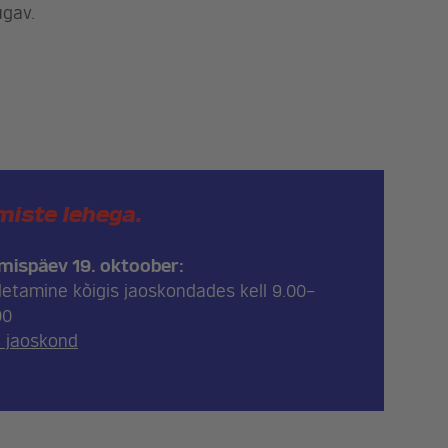
ugav.
miste lehega.
imispäev 19. oktoober:
letamine kõigis jaoskondades kell 9.00–
00
a jaoskond