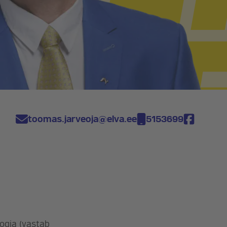
toomas.jarveoja@elva.ee
5153699
oogia (vastab