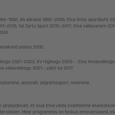
984–1992; AS Alexela 1992–2005; Elva linna spordijuht 2
011–2015; SA Tartu Sport 2015–2017; Elva vallavanem 20
024.
ierakond alates 2002.
gikogu 2021–2023, XV riigikogu 2025– ; Elva linnavolikog
va vallavolikogu 2021–, valiti ka 2017.
satamine, autoralli, jalgrattasport, reisimine.
järjepidevalt, et luua Elva valda kvaliteetne elukeskkon
sterohkem. Meie programmis on fookus innovatsioonil, e