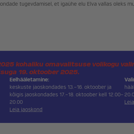
ondade tugevdamisel, et igaühe elu Elva vallas oleks m
25 kohaliku omavalitsuse volikogu vali
suga 19. oktoober 2025.
Eelhääletamine:
Val
keskuste jaoskondades 13.–16. oktoober ja
hää
kõigis jaoskondades 17.–18. oktoober kell 12.00–
20.
20.00
Lei
Leia jaoskond