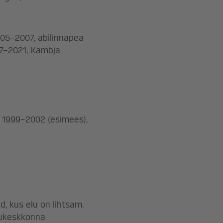
005–2007, abilinnapea
17–2021; Kambja
u 1999–2002 (esimees),
d, kus elu on lihtsam,
lukeskkonna