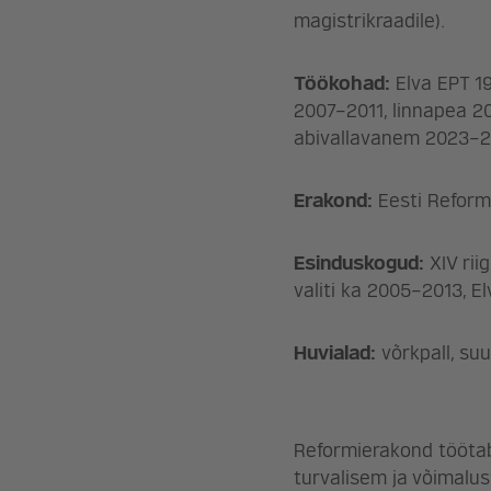
magistrikraadile).
Töökohad:
Elva EPT 1
2007–2011, linnapea 2
abivallavanem 2023–2
Erakond:
Eesti Reform
Esinduskogud:
XIV rii
valiti ka 2005–2013, El
Huvialad:
võrkpall, suu
Reformierakond töötab 
turvalisem ja võimalu